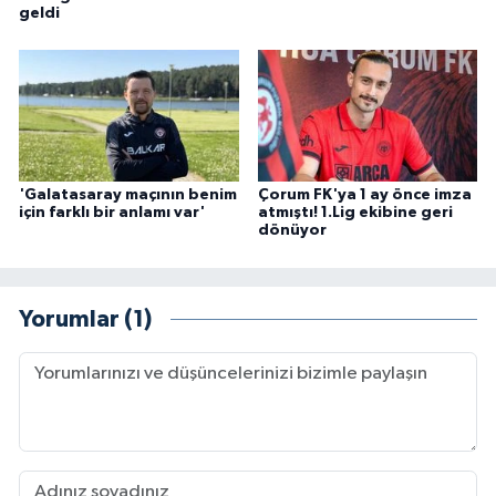
geldi
'Galatasaray maçının benim
Çorum FK'ya 1 ay önce imza
için farklı bir anlamı var'
atmıştı! 1.Lig ekibine geri
dönüyor
Yorumlar (1)