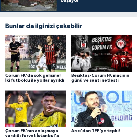
başlıyor
Bunlar da ilginizi çekebilir
Çorum FK'da şok gelişme!
Beşiktaş-Çorum FK maçının
İki futbolcu ile yollar ayrıldı
günü ve saati netleşti
Çorum FK'nın anlaşmaya
Arıcı'dan TFF'ye tepki!
vardığı forvet İstanbul'a