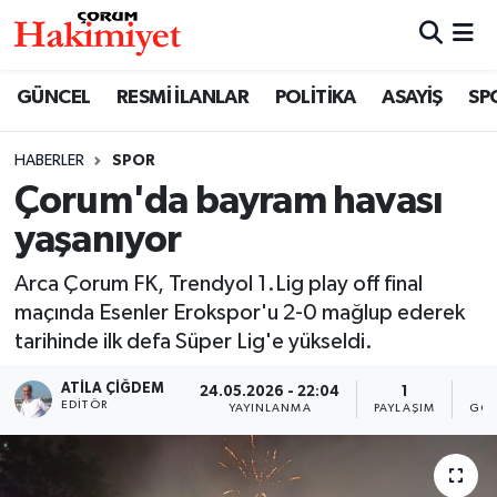
SPOR
Nöbetçi Eczaneler
GÜNCEL
RESMİ İLANLAR
POLİTİKA
ASAYİŞ
SP
POLİTİKA
Hava Durumu
HABERLER
SPOR
Çorum'da bayram havası
SAĞLIK
Çorum Namaz Vakitleri
yaşanıyor
ASAYİŞ
Trafik Durumu
Arca Çorum FK, Trendyol 1.Lig play off final
EKONOMİ
Süper Lig Puan Durumu ve Fikstür
maçında Esenler Erokspor'u 2-0 mağlup ederek
tarihinde ilk defa Süper Lig'e yükseldi.
GÜNCEL
Tüm Manşetler
ATILA ÇIĞDEM
24.05.2026 - 22:04
1
1
EDITÖR
YAYINLANMA
PAYLAŞIM
GÖS
AKTÜEL
Son Dakika Haberleri
EĞİTİM
Haber Arşivi