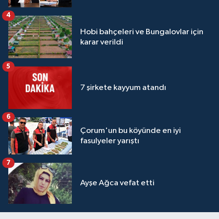
4
Hobi bahçeleri ve Bungalovlar için
karar verildi
5
7 şirkete kayyum atandı
6
Çorum'un bu köyünde en iyi
fasulyeler yarıştı
7
Ayşe Ağca vefat etti