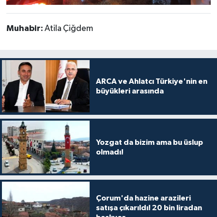
Muhabir:
Atila Çiğdem
ARCA ve Ahlatcı Türkiye'nin en
büyükleri arasında
Yozgat da bizim ama bu üslup
olmadı!
Çorum'da hazine arazileri
satışa çıkarıldı! 20 bin liradan