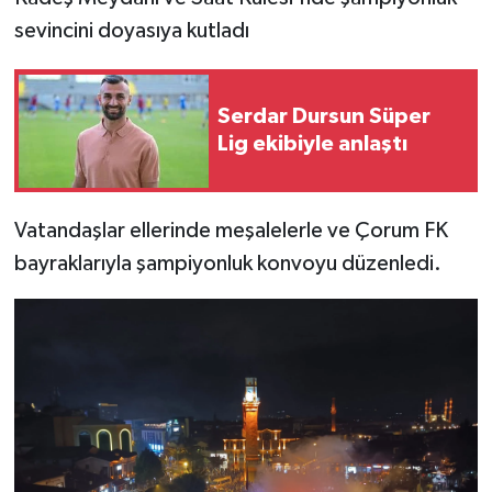
sevincini doyasıya kutladı
Serdar Dursun Süper
Lig ekibiyle anlaştı
Vatandaşlar ellerinde meşalelerle ve Çorum FK
bayraklarıyla şampiyonluk konvoyu düzenledi.