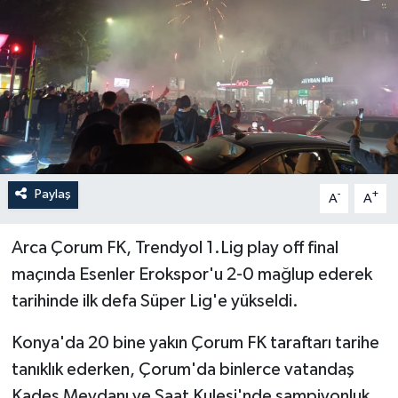
İLÇELER
OTOPARK
TEKNOLOJİ
Paylaş
-
+
A
A
Arca Çorum FK, Trendyol 1.Lig play off final
maçında Esenler Erokspor'u 2-0 mağlup ederek
tarihinde ilk defa Süper Lig'e yükseldi.
Konya'da 20 bine yakın Çorum FK taraftarı tarihe
tanıklık ederken, Çorum'da binlerce vatandaş
Kadeş Meydanı ve Saat Kulesi'nde şampiyonluk