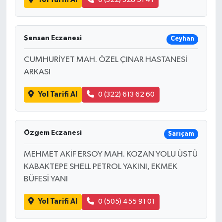
Şensan Eczanesi
Ceyhan
CUMHURİYET MAH. ÖZEL ÇINAR HASTANESİ
ARKASI
Yol Tarifi Al
0 (322) 613 62 60
Özgem Eczanesi
Sarıçam
MEHMET AKİF ERSOY MAH. KOZAN YOLU ÜSTÜ
KABAKTEPE SHELL PETROL YAKINI, EKMEK
BÜFESİ YANI
Yol Tarifi Al
0 (505) 455 91 01