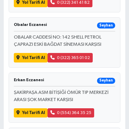
Yol Tarifi Al
0 (322) 341 41 82
Obalar Eczanesi
Seyhan
OBALAR CADDESİ NO: 142 SHELL PETROL
ÇAPRAZI ESKİ BAĞDAT SİNEMASI KARŞISI
Yol Tarifi Al
0 (322) 365 01 02
Erkan Eczanesi
Seyhan
ŞAKİRPAŞA ASM BİTİŞİĞİ ÖMÜR TIP MERKEZİ
ARASI ŞOK MARKET KARŞISI
Yol Tarifi Al
0 (554) 364 35 25