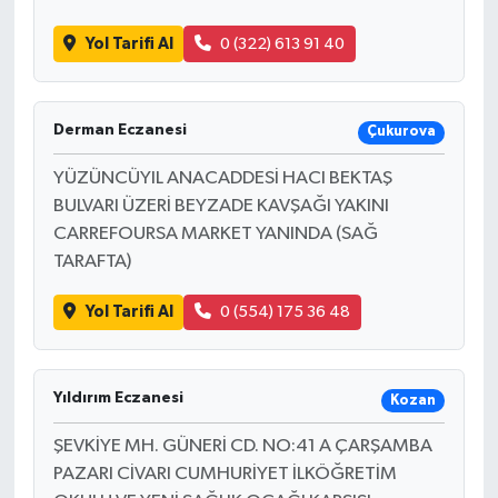
Yol Tarifi Al
0 (322) 613 91 40
Derman Eczanesi
Çukurova
YÜZÜNCÜYIL ANACADDESİ HACI BEKTAŞ
BULVARI ÜZERİ BEYZADE KAVŞAĞI YAKINI
CARREFOURSA MARKET YANINDA (SAĞ
TARAFTA)
Yol Tarifi Al
0 (554) 175 36 48
Yıldırım Eczanesi
Kozan
ŞEVKİYE MH. GÜNERİ CD. NO:41 A ÇARŞAMBA
PAZARI CİVARI CUMHURİYET İLKÖĞRETİM