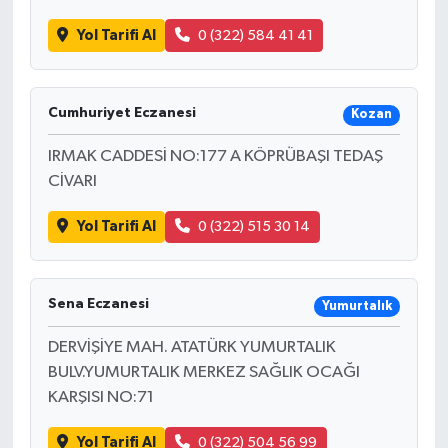
Yol Tarifi Al
0 (322) 584 41 41
Cumhuriyet Eczanesi
Kozan
IRMAK CADDESİ NO:177 A KÖPRÜBAŞI TEDAŞ
CİVARI
Yol Tarifi Al
0 (322) 515 30 14
Sena Eczanesi
Yumurtalık
DERVİŞİYE MAH. ATATÜRK YUMURTALIK
BULV.YUMURTALIK MERKEZ SAĞLIK OCAĞI
KARŞISI NO:71
Yol Tarifi Al
0 (322) 504 56 99