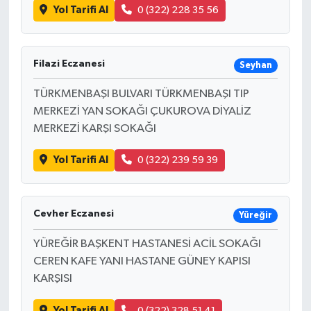
Yol Tarifi Al
0 (322) 228 35 56
Filazi Eczanesi
Seyhan
TÜRKMENBAŞI BULVARI TÜRKMENBAŞI TIP
MERKEZİ YAN SOKAĞI ÇUKUROVA DİYALİZ
MERKEZİ KARŞI SOKAĞI
Yol Tarifi Al
0 (322) 239 59 39
Cevher Eczanesi
Yüreğir
YÜREĞİR BAŞKENT HASTANESİ ACİL SOKAĞI
CEREN KAFE YANI HASTANE GÜNEY KAPISI
KARŞISI
Yol Tarifi Al
0 (322) 328 51 41