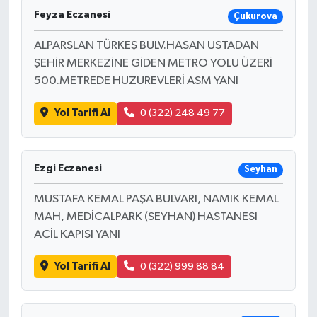
Feyza Eczanesi
Çukurova
ALPARSLAN TÜRKEŞ BULV.HASAN USTADAN
ŞEHİR MERKEZİNE GİDEN METRO YOLU ÜZERİ
500.METREDE HUZUREVLERİ ASM YANI
Yol Tarifi Al
0 (322) 248 49 77
Ezgi Eczanesi
Seyhan
MUSTAFA KEMAL PAŞA BULVARI, NAMIK KEMAL
MAH, MEDİCALPARK (SEYHAN) HASTANESI
ACİL KAPISI YANI
Yol Tarifi Al
0 (322) 999 88 84