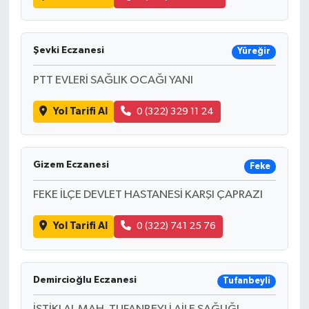
Şevki Eczanesi
Yüreğir
PTT EVLERİ SAĞLIK OCAĞI YANI
Yol Tarifi Al
0 (322) 329 11 24
Gizem Eczanesi
Feke
FEKE İLÇE DEVLET HASTANESİ KARŞI ÇAPRAZI
Yol Tarifi Al
0 (322) 741 25 76
Demircioğlu Eczanesi
Tufanbeyli