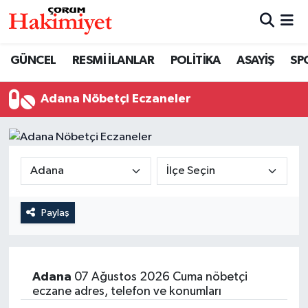
SPOR
Nöbetçi Eczaneler
GÜNCEL
RESMİ İLANLAR
POLİTİKA
ASAYİŞ
SP
POLİTİKA
Hava Durumu
Adana Nöbetçi Eczaneler
SAĞLIK
Çorum Namaz Vakitleri
ASAYİŞ
Trafik Durumu
EKONOMİ
Süper Lig Puan Durumu ve Fikstür
Paylaş
GÜNCEL
Tüm Manşetler
AKTÜEL
Son Dakika Haberleri
Adana
07 Ağustos 2026 Cuma nöbetçi
eczane adres, telefon ve konumları
EĞİTİM
Haber Arşivi