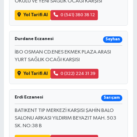
OKULU VE YENİ SAĞLIK OCAĞI KARŞISI
Yol Tarifi Al
0 (541) 380 38 12
Durdane Eczanesi
Seyhan
İBO OSMAN CD.ENES EKMEK PLAZA ARASI
YURT SAĞLIK OCAĞI KARŞISI
Yol Tarifi Al
0 (322) 224 31 39
Erdi Eczanesi
Sarıçam
BATIKENT TIP MERKEZİ KARŞISI ŞAHİN BALO
SALONU ARKASI YILDIRIM BEYAZIT MAH. 503
SK. NO:38 B