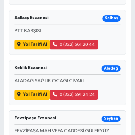
Salbaş Eczanesi
Salbaş
PTT KARŞISI
Yol Tarifi Al
0 (322) 561 20 44
Keklik Eczanesi
Aladağ
ALADAĞ SAĞLIK OCAĞI CİVARI
Yol Tarifi Al
0 (322) 591 24 24
Fevzipaşa Eczanesi
Seyhan
FEVZİPAŞA MAH.VEFA CADDESİ GÜLERYÜZ