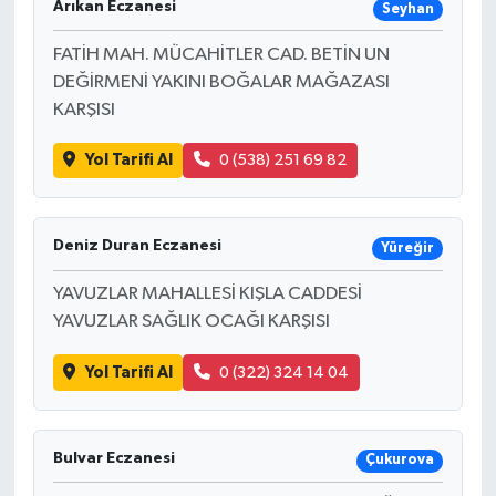
Arıkan Eczanesi
Seyhan
FATİH MAH. MÜCAHİTLER CAD. BETİN UN
DEĞİRMENİ YAKINI BOĞALAR MAĞAZASI
KARŞISI
Yol Tarifi Al
0 (538) 251 69 82
Deniz Duran Eczanesi
Yüreğir
YAVUZLAR MAHALLESİ KIŞLA CADDESİ
YAVUZLAR SAĞLIK OCAĞI KARŞISI
Yol Tarifi Al
0 (322) 324 14 04
Bulvar Eczanesi
Çukurova