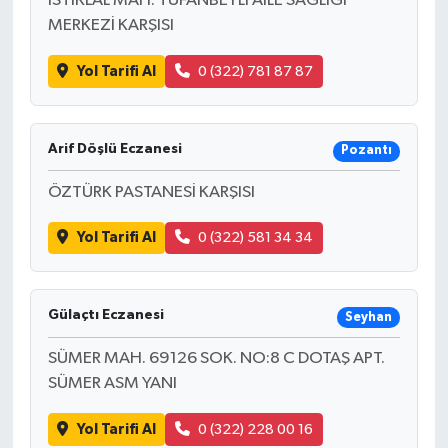
İSTİKLAL MAH. TUFANBEYLİ AİLE SAĞLIĞI
MERKEZİ KARŞISI
Yol Tarifi Al
0 (322) 781 87 87
Arif Döşlü Eczanesi
Pozantı
ÖZTÜRK PASTANESİ KARŞISI
Yol Tarifi Al
0 (322) 581 34 34
Gülaçtı Eczanesi
Seyhan
SÜMER MAH. 69126 SOK. NO:8 C DOTAŞ APT.
SÜMER ASM YANI
Yol Tarifi Al
0 (322) 228 00 16