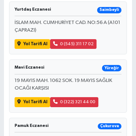
Yurtdaş Eczanesi
Saimbeyli
İLÇELER
İSLAM MAH. CUMHURİYET CAD. NO:56 A (A101
OTOPARK
ÇAPRAZI)
TEKNOLOJİ
Yol Tarifi Al
0 (545) 311 17 02
Mavi Eczanesi
Yüreğir
19 MAYIS MAH. 1062 SOK. 19 MAYIS SAĞLIK
OCAĞI KARŞISI
Yol Tarifi Al
0 (322) 321 44 00
Pamuk Eczanesi
Çukurova