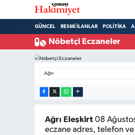
SPOR
Nöbetçi Eczaneler
GÜNCEL
RESMİ İLANLAR
POLİTİKA
A
POLİTİKA
Hava Durumu
Nöbetçi Eczaneler
SAĞLIK
Çorum Namaz Vakitleri
ASAYİŞ
Trafik Durumu
EKONOMİ
Süper Lig Puan Durumu ve Fikstür
GÜNCEL
Tüm Manşetler
AKTÜEL
Son Dakika Haberleri
Ağrı
Eleşkirt
08 Ağustos
eczane adres, telefon ve
EĞİTİM
Haber Arşivi