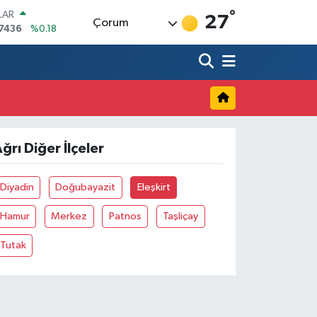
°
LAR
27
Çorum
7436
%0.18
RO
2510
%0.32
RLİN
4811
%0.38
M ALTIN
60.55
%0.03
T100
779
%-14
ğrı Diğer İlçeler
COIN
01.414,01
%1.11
Diyadin
Doğubayazit
Eleşkirt
Hamur
Merkez
Patnos
Taşliçay
Tutak