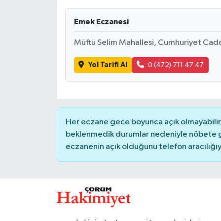
İLÇELER
Emek Eczanesi
Müftü Selim Mahallesi, Cumhuriyet Cadde
OTOPARK
Yol Tarifi Al
0 (472) 711 47 47
TEKNOLOJİ
Her eczane gece boyunca açık olmayabilir, 
beklenmedik durumlar nedeniyle nöbete g
eczanenin açık olduğunu telefon aracılığıyla 