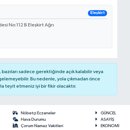
Eleşkirt
si No:112 B Eleşkirt Ağrı
bazıları sadece gerektiğinde açık kalabilir veya
elemeyebilir. Bu nedenle, yola çıkmadan önce
teyit etmeniz iyi bir fikir olacaktır.
Nöbetçi Eczaneler
GÜNCEL
Hava Durumu
ASAYİŞ
Çorum Namaz Vakitleri
EKONOMİ