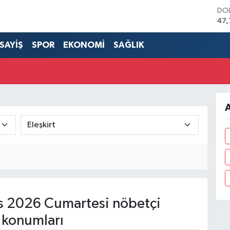
DO
47,
EU
55,
SAYİŞ
SPOR
EKONOMİ
SAĞLIK
STE
64,
GRA
66
BİS
13.
A
BIT
3.1
 2026 Cumartesi nöbetçi
 konumları