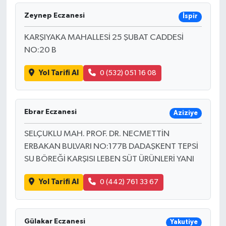
Zeynep Eczanesi
İspir
İLÇELER
KARŞIYAKA MAHALLESİ 25 ŞUBAT CADDESİ
OTOPARK
NO:20 B
TEKNOLOJİ
Yol Tarifi Al
0 (532) 051 16 08
Ebrar Eczanesi
Aziziye
SELÇUKLU MAH. PROF. DR. NECMETTİN
ERBAKAN BULVARI NO:177B DADAŞKENT TEPSİ
SU BÖREĞİ KARŞISI LEBEN SÜT ÜRÜNLERİ YANI
Yol Tarifi Al
0 (442) 761 33 67
Gülakar Eczanesi
Yakutiye