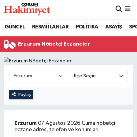
SPOR
Nöbetçi Eczaneler
GÜNCEL
RESMİ İLANLAR
POLİTİKA
ASAYİŞ
SP
POLİTİKA
Hava Durumu
Erzurum Nöbetçi Eczaneler
SAĞLIK
Çorum Namaz Vakitleri
ASAYİŞ
Trafik Durumu
EKONOMİ
Süper Lig Puan Durumu ve Fikstür
Paylaş
GÜNCEL
Tüm Manşetler
AKTÜEL
Son Dakika Haberleri
Erzurum
07 Ağustos 2026 Cuma nöbetçi
eczane adres, telefon ve konumları
EĞİTİM
Haber Arşivi