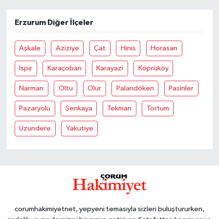
Erzurum Diğer İlçeler
Aşkale
Aziziye
Çat
Hinis
Horasan
İspir
Karaçoban
Karayazi
Köprüköy
Narman
Oltu
Olur
Palandöken
Pasinler
Pazaryolu
Şenkaya
Tekman
Tortum
Uzundere
Yakutiye
corumhakimiyetnet, yepyeni temasıyla sizleri buluştururken,