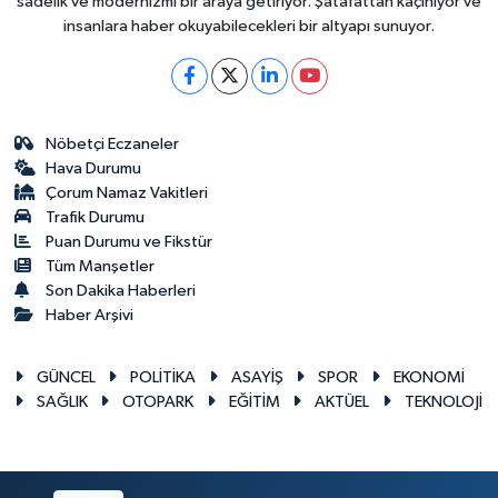
sadelik ve modernizmi bir araya getiriyor. Şatafattan kaçınıyor ve
insanlara haber okuyabilecekleri bir altyapı sunuyor.
Nöbetçi Eczaneler
Hava Durumu
Çorum Namaz Vakitleri
Trafik Durumu
Puan Durumu ve Fikstür
Tüm Manşetler
Son Dakika Haberleri
Haber Arşivi
GÜNCEL
POLİTİKA
ASAYİŞ
SPOR
EKONOMİ
SAĞLIK
OTOPARK
EĞİTİM
AKTÜEL
TEKNOLOJİ