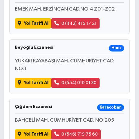
EMEK MAH. ERZİNCAN CAD.NO:4 Z01-Z02
Yol Tarifi Al
0 (442) 415 17 21
Beyoğlu Eczanesi
Hınıs
YUKARI KAYABAŞI MAH. CUMHURİYET CAD.
NO:1
Yol Tarifi Al
0 (554) 010 01 30
Çiğdem Eczanesi
Karaçoban
BAHÇELİ MAH. CUMHURİYET CAD. NO:205
Yol Tarifi Al
0 (546) 719 75 60