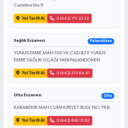
Caddesi No:9
Yol Tarifi Al
0 (442) 711 23 32
Sağlık Eczanesi
Palandöken
YUNUS EMRE MAH.100.YIL CAD.82 E YUNUS
EMRE SAĞLIK OCAĞI YANI PALANDÖKEN
Yol Tarifi Al
0 (442) 315 84 41
Oltu Eczanesi
Oltu
KARABEKİR MAH.CUMHURİYET BULV. NO:78 B
Yol Tarifi Al
0 (442) 816 15 92