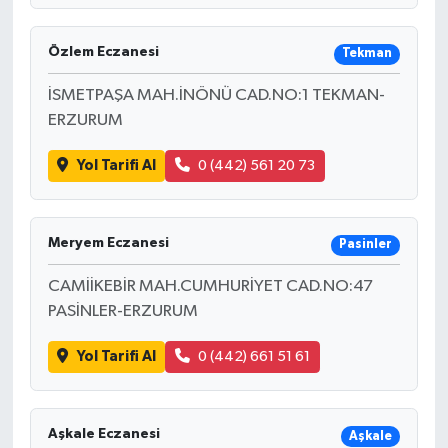
Özlem Eczanesi
Tekman
İSMETPAŞA MAH.İNÖNÜ CAD.NO:1 TEKMAN-
ERZURUM
Yol Tarifi Al
0 (442) 561 20 73
Meryem Eczanesi
Pasinler
CAMİİKEBİR MAH.CUMHURİYET CAD.NO:47
PASİNLER-ERZURUM
Yol Tarifi Al
0 (442) 661 51 61
Aşkale Eczanesi
Aşkale