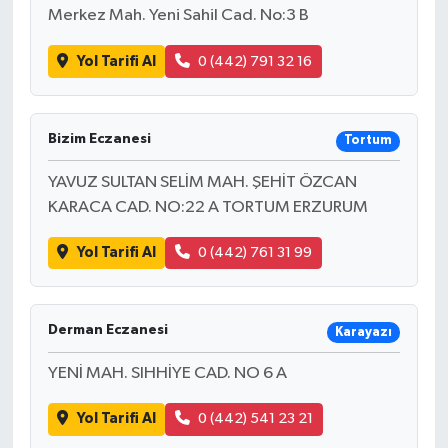
Merkez Mah. Yeni Sahil Cad. No:3 B
Yol Tarifi Al
0 (442) 791 32 16
Bizim Eczanesi
Tortum
YAVUZ SULTAN SELİM MAH. ŞEHİT ÖZCAN
KARACA CAD. NO:22 A TORTUM ERZURUM
Yol Tarifi Al
0 (442) 761 31 99
Derman Eczanesi
Karayazı
YENİ MAH. SIHHİYE CAD. NO 6 A
Yol Tarifi Al
0 (442) 541 23 21