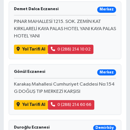
Demet Dalca Eczanesi
Merkez
İLÇELER
PINAR MAHALLESİ 1215. SOK. ZEMİN KAT
OTOPARK
KIRKLARELİ KAYA PALAS HOTEL YANI KAYA PALAS
HOTEL YANI
TEKNOLOJİ
Yol Tarifi Al
0 (288) 214 10 02
Gönül Eczanesi
Merkez
Karakaş Mahallesi Cumhuriyet Caddesi No:154
G DOĞUŞ TIP MERKEZİ KARŞISI
Yol Tarifi Al
0 (288) 214 60 66
Duroğlu Eczanesi
Demirköy