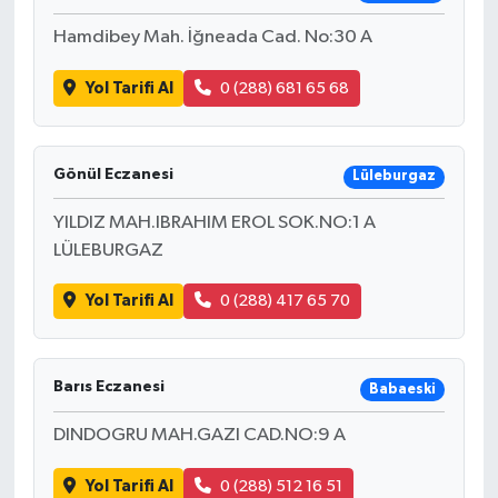
Hamdibey Mah. İğneada Cad. No:30 A
Yol Tarifi Al
0 (288) 681 65 68
Gönül Eczanesi
Lüleburgaz
YILDIZ MAH.IBRAHIM EROL SOK.NO:1 A
LÜLEBURGAZ
Yol Tarifi Al
0 (288) 417 65 70
Barıs Eczanesi
Babaeski
DINDOGRU MAH.GAZI CAD.NO:9 A
Yol Tarifi Al
0 (288) 512 16 51