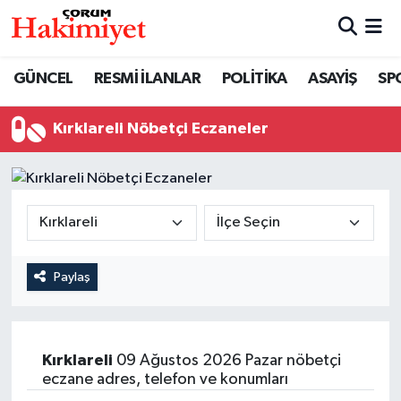
SPOR
Nöbetçi Eczaneler
GÜNCEL
RESMİ İLANLAR
POLİTİKA
ASAYİŞ
SP
POLİTİKA
Hava Durumu
Kırklareli Nöbetçi Eczaneler
SAĞLIK
Çorum Namaz Vakitleri
ASAYİŞ
Trafik Durumu
EKONOMİ
Süper Lig Puan Durumu ve Fikstür
Paylaş
GÜNCEL
Tüm Manşetler
AKTÜEL
Son Dakika Haberleri
Kırklareli
09 Ağustos 2026 Pazar nöbetçi
eczane adres, telefon ve konumları
EĞİTİM
Haber Arşivi