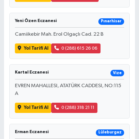
Yeni Özen Eczanesi
Pınarhisar
Camiikebir Mah. Erol Olgaçlı Cad. 22 B
Yol Tarifi Al
0 (288) 615 26 06
Kartal Eczanesi
Vize
EVREN MAHALLESI, ATATÜRK CADDESI, NO:115
A
Yol Tarifi Al
0 (288) 318 21 11
Erman Eczanesi
Lüleburgaz