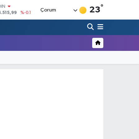
°
OIN
23
Çorum
4.515,99
%-0.1
AR
436
%0.18
O
510
%0.32
LİN
811
%0.38
 ALTIN
.55
%0
100
79
%-14