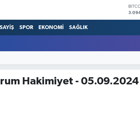
BITC
3.09
DOL
47,7
SAYİŞ
SPOR
EKONOMİ
SAĞLIK
EUR
55,2
STER
64,4
GRAM
6660
BİST
13.7
rum Hakimiyet - 05.09.2024