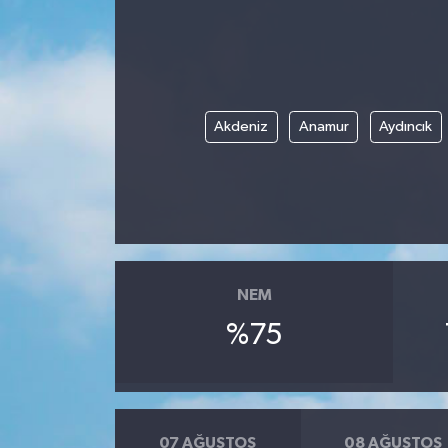
İLÇELER
OTOPARK
Akdeniz
Anamur
Aydıncık
TEKNOLOJİ
NEM
%75
07 AĞUSTOS
08 AĞUSTOS