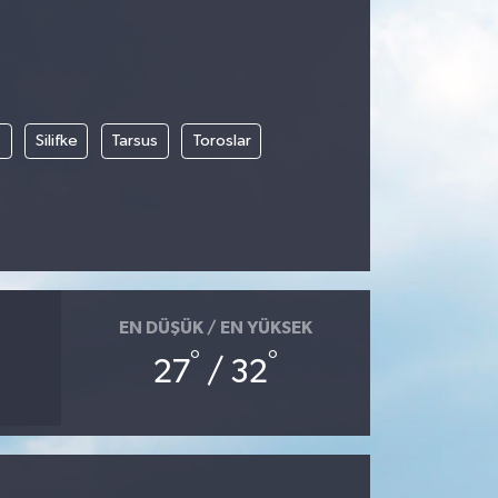
t
Silifke
Tarsus
Toroslar
EN DÜŞÜK / EN YÜKSEK
°
°
27
/ 32