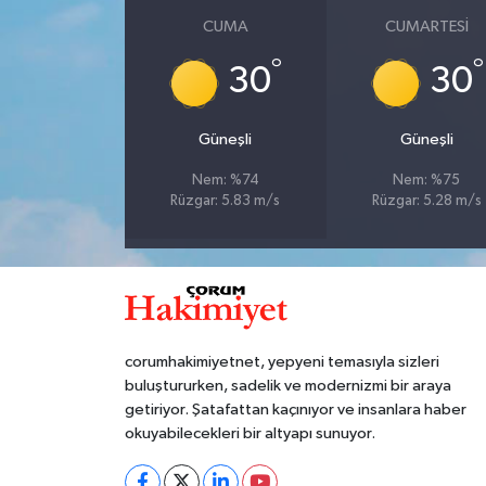
CUMA
CUMARTESI
°
°
30
30
Güneşli
Güneşli
Nem: %74
Nem: %75
Rüzgar: 5.83 m/s
Rüzgar: 5.28 m/s
corumhakimiyetnet, yepyeni temasıyla sizleri
buluştururken, sadelik ve modernizmi bir araya
getiriyor. Şatafattan kaçınıyor ve insanlara haber
okuyabilecekleri bir altyapı sunuyor.