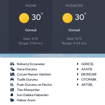
PAZAR
PAZARTESI
°
°
30
30
Güneşli
Güneşli
Nem: %76
Nem: %75
Rüzgar: 5.00 m/s
Rüzgar: 4.44 m/s
Nöbetçi Eczaneler
GÜNCEL
Hava Durumu
ASAYİŞ
Çorum Namaz Vakitleri
EKONOMİ
Trafik Durumu
OTOPARK
Puan Durumu ve Fikstür
AKTÜEL
Tüm Manşetler
Son Dakika Haberleri
Haber Arşivi