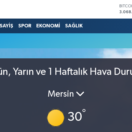
BITCO
3.068
DOLA
47,59
SAYİŞ
SPOR
EKONOMİ
SAĞLIK
EURO
55,13
STERL
64,25
GRAM 
6518.
BİST1
n, Yarın ve 1 Haftalık Hava Du
13.70
Mersin
°
30