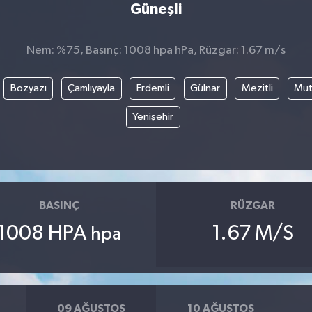
Güneşli
Nem: %75, Basınç: 1008 hpa hPa, Rüzgar: 1.67 m/s
Bozyazı
Çamlıyayla
Erdemli
Gülnar
Mezitli
Mu
Yenişehir
BASINÇ
RÜZGAR
1008 HPA
1.67 M/S
hpa
09 AĞUSTOS
10 AĞUSTOS