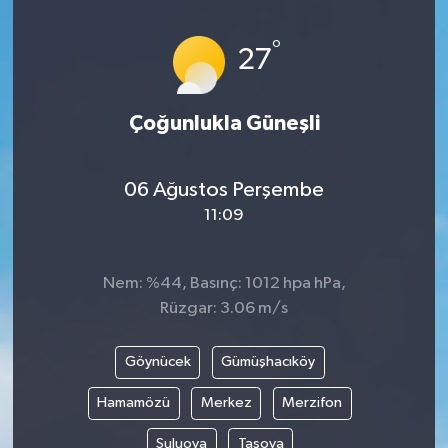
İLÇELER
°
27
OTOPARK
Çoğunlukla Güneşli
TEKNOLOJİ
06 Ağustos Perşembe
11:09
Nem: %44, Basınç: 1012 hpa hPa,
Rüzgar: 3.06 m/s
Göynücek
Gümüşhacıköy
Hamamözü
Merkez
Merzifon
Suluova
Taşova