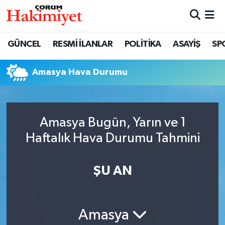
SPOR
Nöbetçi Eczaneler
GÜNCEL
RESMİ İLANLAR
POLİTİKA
ASAYİŞ
SP
POLİTİKA
Hava Durumu
Amasya Hava Durumu
SAĞLIK
Çorum Namaz Vakitleri
ASAYİŞ
Trafik Durumu
Amasya Bugün, Yarın ve 1
Haftalık Hava Durumu Tahmini
EKONOMİ
Süper Lig Puan Durumu ve Fikstür
GÜNCEL
Tüm Manşetler
ŞU AN
AKTÜEL
Son Dakika Haberleri
Amasya
EĞİTİM
Haber Arşivi