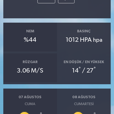
NEM
BASINÇ
%44
1012 HPA
hpa
RÜZGAR
EN DÜŞÜK / EN YÜKSEK
°
°
3.06 M/S
14
/ 27
07 AĞUSTOS
08 AĞUSTOS
CUMA
CUMARTESI