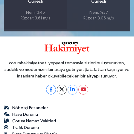
Güneşli
Güneşli
Nem: %45
Nem: %37
Rüzgar: 3.61 m/s
Rüzgar: 3.06 m/s
corumhakimiyetnet, yepyeni temasıyla sizleri buluştururken,
sadelik ve modernizmi bir araya getiriyor. Şatafattan kaçınıyor ve
insanlara haber okuyabilecekleri bir altyapı sunuyor.
Nöbetçi Eczaneler
Hava Durumu
Çorum Namaz Vakitleri
Trafik Durumu