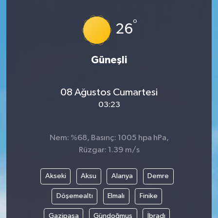
İLÇELER
°
26
OTOPARK
Güneşli
TEKNOLOJİ
08 Ağustos Cumartesi
03:23
Nem: %68, Basınç: 1005 hpa hPa,
Rüzgar: 1.39 m/s
Akseki
Aksu
Alanya
Demre
Döşemealtı
Elmalı
Finike
Gazipaşa
Gündoğmuş
İbradı