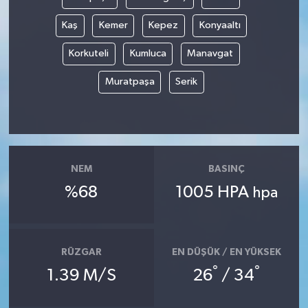
Kaş
Kemer
Kepez
Konyaaltı
Korkuteli
Kumluca
Manavgat
Muratpaşa
Serik
NEM
BASINÇ
%68
1005 HPA
hpa
RÜZGAR
EN DÜŞÜK / EN YÜKSEK
°
°
1.39 M/S
26
/ 34