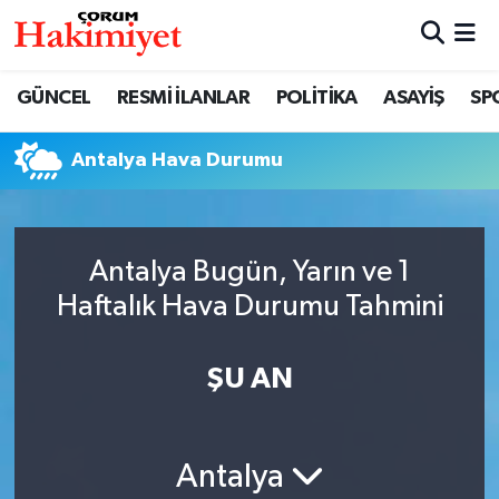
SPOR
Nöbetçi Eczaneler
GÜNCEL
RESMİ İLANLAR
POLİTİKA
ASAYİŞ
SP
POLİTİKA
Hava Durumu
Antalya Hava Durumu
SAĞLIK
Çorum Namaz Vakitleri
ASAYİŞ
Trafik Durumu
Antalya Bugün, Yarın ve 1
Haftalık Hava Durumu Tahmini
EKONOMİ
Süper Lig Puan Durumu ve Fikstür
GÜNCEL
Tüm Manşetler
ŞU AN
AKTÜEL
Son Dakika Haberleri
Antalya
EĞİTİM
Haber Arşivi