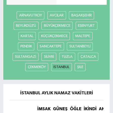
ARNAVUTKOY
AVCILAR
BAŞAKŞEHİR
BEYLİKDÜZÜ
BÜYÜKÇEKMECE
ESENYURT
KARTAL
KÜÇÜKÇEKMECE
MALTEPE
PENDİK
SANCAKTEPE
SULTANBEYLİ
SULTANGAZİ
SİLİVRİ
TUZLA
ÇATALCA
ÇEKMEKÖY
İSTANBUL
ŞİLE
İSTANBUL AYLIK NAMAZ VAKITLERI
İMSAK
GÜNEŞ
ÖĞLE
İKINDI
AKŞA