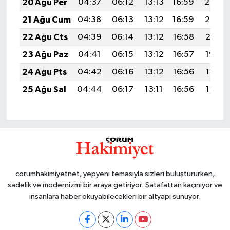
20 Ağu Per
04:37
06:12
13:13
16:59
20:04
21 Ağu Cum
04:38
06:13
13:12
16:59
20:02
22 Ağu Cts
04:39
06:14
13:12
16:58
20:01
23 Ağu Paz
04:41
06:15
13:12
16:57
19:59
24 Ağu Pts
04:42
06:16
13:12
16:56
19:58
25 Ağu Sal
04:44
06:17
13:11
16:56
19:56
corumhakimiyetnet, yepyeni temasıyla sizleri buluştururken,
sadelik ve modernizmi bir araya getiriyor. Şatafattan kaçınıyor ve
insanlara haber okuyabilecekleri bir altyapı sunuyor.