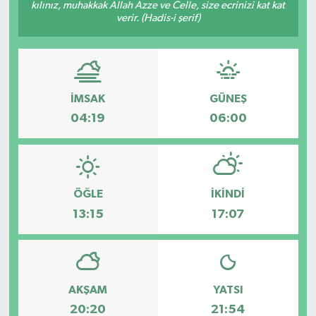
kılınız, muhakkak Allah Azze ve Celle, size ecrinizi kat kat
verir. (Hadis-i şerif)
İLÇELER
OTOPARK
TEKNOLOJİ
İMSAK
GÜNEŞ
04:19
06:00
ÖĞLE
İKINDI
13:15
17:07
AKŞAM
YATSI
20:20
21:54