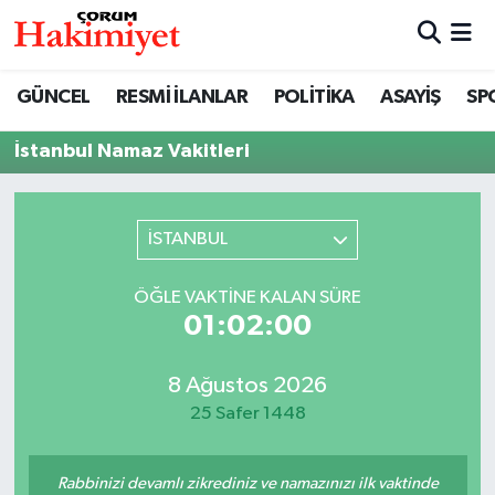
SPOR
Nöbetçi Eczaneler
GÜNCEL
RESMİ İLANLAR
POLİTİKA
ASAYİŞ
SP
POLİTİKA
Hava Durumu
İstanbul Namaz Vakitleri
SAĞLIK
Çorum Namaz Vakitleri
İSTANBUL
ASAYİŞ
Trafik Durumu
ÖĞLE VAKTINE KALAN SÜRE
EKONOMİ
Süper Lig Puan Durumu ve Fikstür
01:02:00
GÜNCEL
Tüm Manşetler
8 Ağustos 2026
25 Safer 1448
AKTÜEL
Son Dakika Haberleri
EĞİTİM
Haber Arşivi
Rabbinizi devamlı zikrediniz ve namazınızı ilk vaktinde