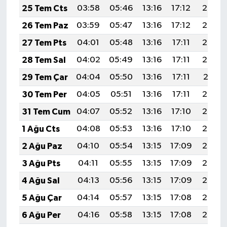
25 Tem Cts
03:58
05:46
13:16
17:12
20:35
26 Tem Paz
03:59
05:47
13:16
17:12
20:34
27 Tem Pts
04:01
05:48
13:16
17:11
20:33
28 Tem Sal
04:02
05:49
13:16
17:11
20:32
29 Tem Çar
04:04
05:50
13:16
17:11
20:31
30 Tem Per
04:05
05:51
13:16
17:11
20:30
31 Tem Cum
04:07
05:52
13:16
17:10
20:29
1 Ağu Cts
04:08
05:53
13:16
17:10
20:28
2 Ağu Paz
04:10
05:54
13:15
17:09
20:27
3 Ağu Pts
04:11
05:55
13:15
17:09
20:26
4 Ağu Sal
04:13
05:56
13:15
17:09
20:25
5 Ağu Çar
04:14
05:57
13:15
17:08
20:24
6 Ağu Per
04:16
05:58
13:15
17:08
20:23