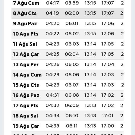
7 Ağu Cum
04:17
05:59
13:15
17:07
20:21
8 Ağu Cts
04:19
06:00
13:15
17:07
20:20
9 Ağu Paz
04:20
06:01
13:15
17:06
20:19
10 Ağu Pts
04:22
06:02
13:15
17:06
20:18
11 Ağu Sal
04:23
06:03
13:14
17:05
20:16
12 Ağu Çar
04:25
06:04
13:14
17:05
20:15
13 Ağu Per
04:26
06:05
13:14
17:04
20:14
14 Ağu Cum
04:28
06:06
13:14
17:03
20:12
15 Ağu Cts
04:29
06:07
13:14
17:03
20:11
16 Ağu Paz
04:31
06:08
13:14
17:02
20:10
17 Ağu Pts
04:32
06:09
13:13
17:02
20:08
18 Ağu Sal
04:34
06:10
13:13
17:01
20:07
19 Ağu Çar
04:35
06:11
13:13
17:00
20:05