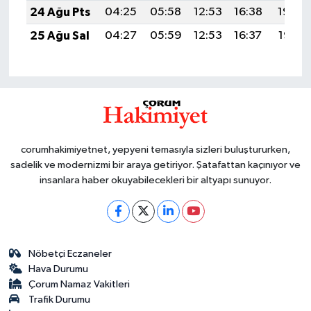
24 Ağu Pts
04:25
05:58
12:53
16:38
19:39
25 Ağu Sal
04:27
05:59
12:53
16:37
19:37
corumhakimiyetnet, yepyeni temasıyla sizleri buluştururken,
sadelik ve modernizmi bir araya getiriyor. Şatafattan kaçınıyor ve
insanlara haber okuyabilecekleri bir altyapı sunuyor.
Nöbetçi Eczaneler
Hava Durumu
Çorum Namaz Vakitleri
Trafik Durumu