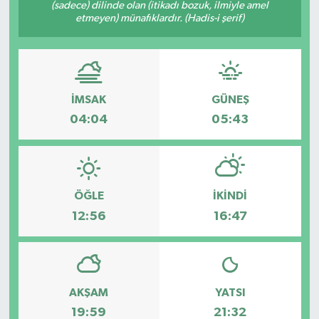
(sadece) dilinde olan (itikadı bozuk, ilmiyle amel
etmeyen) münafıklardır. (Hadis-i şerif)
İLÇELER
OTOPARK
TEKNOLOJİ
İMSAK
GÜNEŞ
04:04
05:43
ÖĞLE
İKINDI
12:56
16:47
AKŞAM
YATSI
19:59
21:32