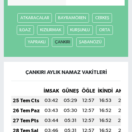
ATKARACALAR
BAYRAMÖREN
CERKEŞ
ILGAZ
KIZILIRMAK
KURŞUNLU
ORTA
YAPRAKLI
ÇANKIRI
ŞABANÖZÜ
ÇANKIRI AYLIK NAMAZ VAKITLERI
İMSAK
GÜNEŞ
ÖĞLE
İKINDI
AKŞA
25 Tem Cts
03:42
05:29
12:57
16:53
20:15
26 Tem Paz
03:43
05:30
12:57
16:52
20:15
27 Tem Pts
03:44
05:31
12:57
16:52
20:14
28 Tem Sal
03:46
05:31
12:57
16:52
20:13