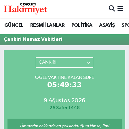
SPOR
Nöbetçi Eczaneler
GÜNCEL
RESMİ İLANLAR
POLİTİKA
ASAYİŞ
SP
POLİTİKA
Hava Durumu
Çankiri Namaz Vakitleri
SAĞLIK
Çorum Namaz Vakitleri
ÇANKIRI
ASAYİŞ
Trafik Durumu
ÖĞLE VAKTINE KALAN SÜRE
EKONOMİ
Süper Lig Puan Durumu ve Fikstür
05:49:33
GÜNCEL
Tüm Manşetler
9 Ağustos 2026
26 Safer 1448
AKTÜEL
Son Dakika Haberleri
EĞİTİM
Haber Arşivi
Ümmetim hakkında en çok korktuğum kimse, ilmi