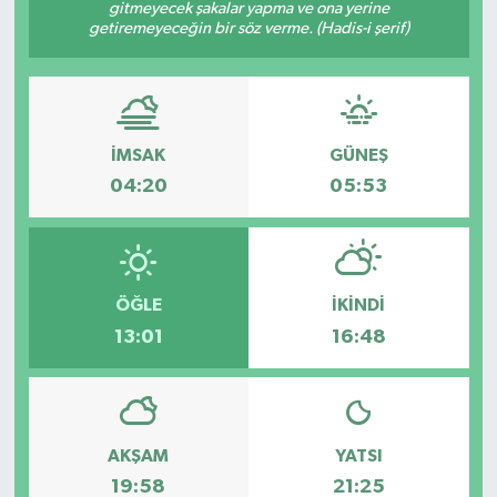
gitmeyecek şakalar yapma ve ona yerine
getiremeyeceğin bir söz verme. (Hadis-i şerif)
İLÇELER
OTOPARK
TEKNOLOJİ
İMSAK
GÜNEŞ
04:20
05:53
ÖĞLE
İKINDI
13:01
16:48
AKŞAM
YATSI
19:58
21:25