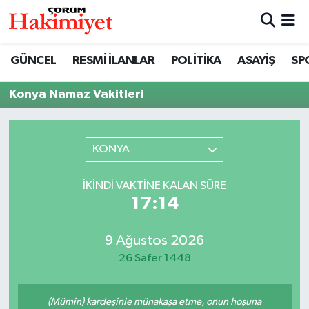
SPOR
Nöbetçi Eczaneler
GÜNCEL
RESMİ İLANLAR
POLİTİKA
ASAYİŞ
SP
POLİTİKA
Hava Durumu
Konya Namaz Vakitleri
SAĞLIK
Çorum Namaz Vakitleri
KONYA
ASAYİŞ
Trafik Durumu
İKINDI VAKTINE KALAN SÜRE
EKONOMİ
Süper Lig Puan Durumu ve Fikstür
17:14
GÜNCEL
Tüm Manşetler
9 Ağustos 2026
26 Safer 1448
AKTÜEL
Son Dakika Haberleri
EĞİTİM
Haber Arşivi
(Mümin) kardeşinle münakaşa etme, onun hoşuna