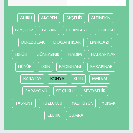
AHIRLI
AKÖREN
AKŞEHİR
ALTINEKİN
BEYŞEHİR
BOZKIR
CİHANBEYLİ
DERBENT
DEREBUCAK
DOĞANHİSAR
EMİRGAZİ
EREĞLİ
GÜNEYSINIR
HADİM
HALKAPINAR
HÜYÜK
ILGIN
KADINHANI
KARAPINAR
KARATAY
KONYA
KULU
MERAM
SARAYÖNÜ
SELÇUKLU
SEYDİŞEHİR
TAŞKENT
TUZLUKÇU
YALIHÜYÜK
YUNAK
ÇELTİK
ÇUMRA