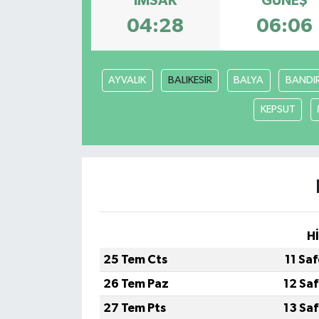
İMSAK
GÜNEŞ
04:28
06:06
İLÇELER
OTOPARK
AYVALIK
BALIKESİR
BALYA
BANDI
TEKNOLOJİ
KEPSUT
H
25 Tem Cts
11 Sa
26 Tem Paz
12 Sa
27 Tem Pts
13 Sa