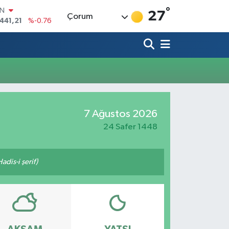
°
IN
27
Çorum
441,21
%-0.76
R
69
%0.17
65
%0.01
İN
97
%0.02
ALTIN
81
%1.44
7 Ağustos 2026
00
7
%64
24 Safer 1448
adis-i şerif)