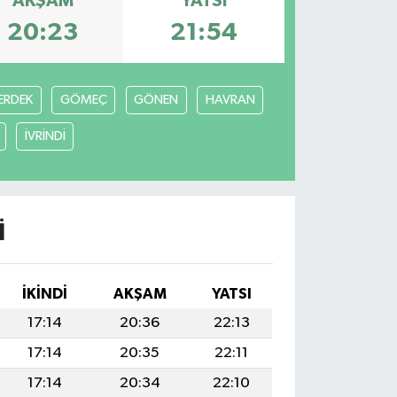
AKŞAM
YATSI
20:23
21:54
ERDEK
GÖMEÇ
GÖNEN
HAVRAN
İVRİNDİ
I
İKINDI
AKŞAM
YATSI
17:14
20:36
22:13
17:14
20:35
22:11
17:14
20:34
22:10