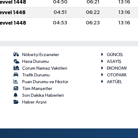
levvel 1448
04:50
06:21
13:16
levvel 1448
04:51
06:22
13:16
levvel 1448
04:53
06:23
13:16
Nöbetçi Eczaneler
GÜNCEL
Hava Durumu
ASAYİŞ
Çorum Namaz Vakitleri
EKONOMİ
Trafik Durumu
OTOPARK
Puan Durumu ve Fikstür
AKTÜEL
Tüm Manşetler
Son Dakika Haberleri
Haber Arşivi