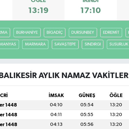
ÖĞLE
İKINDI
13:19
17:10
RMA
BURHANİYE
BİGADİÇ
DURSUNBEY
EDREMİT
MANYAS
MARMARA
SAVAŞTEPE
SINDIRGI
SUSURLUK
BALIKESİR AYLIK NAMAZ VAKITLER
İCRİ
İMSAK
GÜNEŞ
ÖĞLE
fer 1448
04:10
05:54
13:20
fer 1448
04:11
05:55
13:20
fer 1448
04:13
05:56
13:20