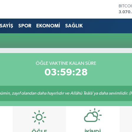
BITCO
3.070.
DOLA
47,70
SAYİŞ
SPOR
EKONOMİ
SAĞLIK
EURO
55,02
STERL
64,18
GRAM 
6574.
ÖĞLE VAKTINE KALAN SÜRE
BİST1
03:59:28
13.88
min, zayıf olandan daha hayırlıdır ve Allâhü Teâlâ'ya daha sevimlidir. (H