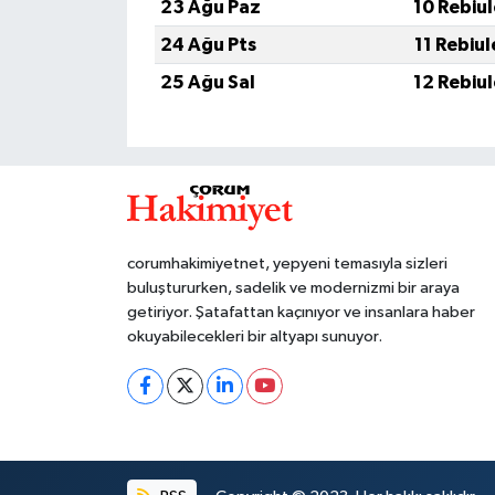
23 Ağu Paz
10 Rebiu
24 Ağu Pts
11 Rebiu
25 Ağu Sal
12 Rebiu
corumhakimiyetnet, yepyeni temasıyla sizleri
buluştururken, sadelik ve modernizmi bir araya
getiriyor. Şatafattan kaçınıyor ve insanlara haber
okuyabilecekleri bir altyapı sunuyor.