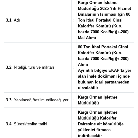
Kargı Orman İşletme
Müdürlüğü 2025 Yılı Hizmet
Binalarının Isınması İçin 80
3.1.
Adı
:
Ton İthal Portakal Cinsi
Kalorifer Kömürü (Kuru
bazda 7000 Kcal/kg)(+-200)
Mal Alımı
80 Ton İthal Portakal Cinsi
Kalorifer Kömürü (Kuru
bazda 7000 Kcal/kg)(+-200)
Alımı
3.2.
Niteliği, türü ve miktarı
:
Ayrıntılı bilgiye EKAP’ta yer
alan ihale dokümanı içinde
bulunan idari şartnameden
ulaşılabilir.
Kargı Orman İşletme
3.3.
Yapılacağı/teslim edileceği yer
:
Müdürlüğü
Kargı Orman İşletme
Müdürlüğü Kalorifer
3.4.
Süresi/teslim tarihi
:
Dairesine ait kömürlüğe
yüklenici firmaca
indirilecektir