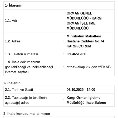
1- İdarenin
İLÇELER
ORMAN GENEL
MÜDÜRLÜĞÜ - KARGI
1.1.
Adı
:
OTOPARK
ORMAN İŞLETME
MÜDÜRLÜĞÜ
TEKNOLOJİ
Mihrihatun Mahallesi
1.2.
Adresi
:
Hastane Caddesi No:74
KARGI/ÇORUM
1.3.
Telefon numarası
:
03646512011
1.4.
İhale dokümanının
görülebileceği ve indirilebileceği
:
https://ekap.kik.gov.tr/EKAP/
internet sayfası
2- İhalenin
2.1.
Tarih ve Saati
:
06.10.2025 - 14:00
2.2.
Yapılacağı (e-tekliflerin
Kargı Orman İşletme
:
açılacağı) adres
Müdürlüğü İhale Salonu
3- İhale konusu mal alımının