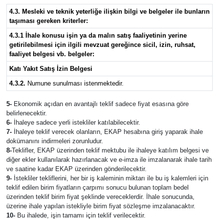
4.3. Mesleki ve teknik yeterliğe ilişkin bilgi ve belgeler ile bunların
taşıması gereken kriterler:
4.3.1 İhale konusu işin ya da malın satış faaliyetinin yerine
getirilebilmesi için ilgili mevzuat gereğince sicil, izin, ruhsat,
faaliyet belgesi vb. belgeler:
Katı Yakıt Satış İzin Belgesi
4.3.2.
Numune sunulması istenmektedir.
5-
Ekonomik açıdan en avantajlı teklif sadece fiyat esasına göre
belirlenecektir.
6-
İhaleye sadece yerli istekliler katılabilecektir.
7-
İhaleye teklif verecek olanların, EKAP hesabına giriş yaparak ihale
dokümanını indirmeleri zorunludur.
8-
Teklifler, EKAP üzerinden teklif mektubu ile ihaleye katılım belgesi ve
diğer ekler kullanılarak hazırlanacak ve e-imza ile imzalanarak ihale tarih
ve saatine kadar EKAP üzerinden gönderilecektir.
9-
İstekliler tekliflerini, her bir iş kaleminin miktarı ile bu iş kalemleri için
teklif edilen birim fiyatların çarpımı sonucu bulunan toplam bedel
üzerinden teklif birim fiyat şeklinde vereceklerdir. İhale sonucunda,
üzerine ihale yapılan istekliyle birim fiyat sözleşme imzalanacaktır.
10-
Bu ihalede, işin tamamı için teklif verilecektir.