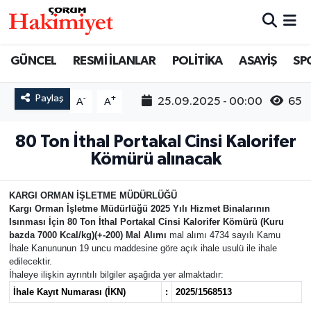
SPOR
Nöbetçi Eczaneler
GÜNCEL
RESMİ İLANLAR
POLİTİKA
ASAYİŞ
SP
POLİTİKA
Hava Durumu
Paylaş
-
+
25.09.2025 - 00:00
65
A
A
SAĞLIK
Çorum Namaz Vakitleri
80 Ton İthal Portakal Cinsi Kalorifer
Kömürü alınacak
ASAYİŞ
Trafik Durumu
EKONOMİ
Süper Lig Puan Durumu ve Fikstür
KARGI ORMAN İŞLETME MÜDÜRLÜĞÜ
Kargı Orman İşletme Müdürlüğü 2025 Yılı Hizmet Binalarının
Isınması İçin 80 Ton İthal Portakal Cinsi Kalorifer Kömürü (Kuru
GÜNCEL
Tüm Manşetler
bazda 7000 Kcal/kg)(+-200) Mal Alımı
mal alımı 4734 sayılı Kamu
İhale Kanununun 19 uncu maddesine göre açık ihale usulü ile ihale
edilecektir.
AKTÜEL
Son Dakika Haberleri
İhaleye ilişkin ayrıntılı bilgiler aşağıda yer almaktadır:
İhale Kayıt Numarası (İKN)
:
2025/1568513
EĞİTİM
Haber Arşivi