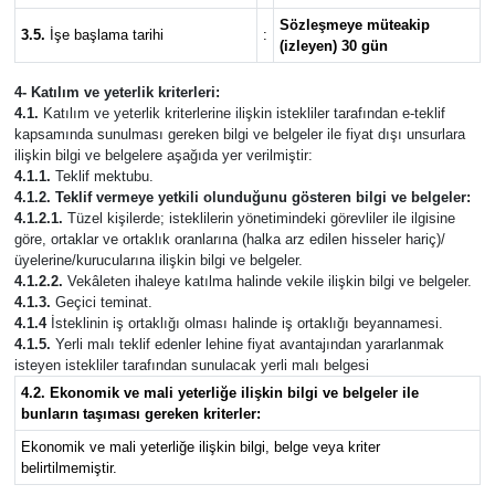
Sözleşmeye müteakip
3.5.
İşe başlama tarihi
:
(izleyen) 30 gün
4- Katılım ve yeterlik kriterleri:
4.1.
Katılım ve yeterlik kriterlerine ilişkin istekliler tarafından e-teklif
kapsamında sunulması gereken bilgi ve belgeler ile fiyat dışı unsurlara
ilişkin bilgi ve belgelere aşağıda yer verilmiştir:
4.1.1.
Teklif mektubu.
4.1.2. Teklif vermeye yetkili olunduğunu gösteren bilgi ve belgeler:
4.1.2.1.
Tüzel kişilerde; isteklilerin yönetimindeki görevliler ile ilgisine
göre, ortaklar ve ortaklık oranlarına (halka arz edilen hisseler hariç)/
üyelerine/kurucularına ilişkin bilgi ve belgeler.
4.1.2.2.
Vekâleten ihaleye katılma halinde vekile ilişkin bilgi ve belgeler.
4.1.3.
Geçici teminat.
4.1.4
İsteklinin iş ortaklığı olması halinde iş ortaklığı beyannamesi.
4.1.5.
Yerli malı teklif edenler lehine fiyat avantajından yararlanmak
isteyen istekliler tarafından sunulacak yerli malı belgesi
4.2. Ekonomik ve mali yeterliğe ilişkin bilgi ve belgeler ile
bunların taşıması gereken kriterler:
Ekonomik ve mali yeterliğe ilişkin bilgi, belge veya kriter
belirtilmemiştir.