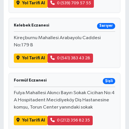
Yol Tarifi Al
0 (539) 709 57 55
Kelebek Eczanesi
Sarıyer
Kireçburnu Mahallesi Arabayolu Caddesi
No:179 B
Yol Tarifi Al
0 (541) 383 43 28
Formül Eczanesi
Şişli
Fulya Mahallesi Akıncı Bayırı Sokak Cicihan No:4
A Hospitadent Mecidiyeköy Diş Hastanesine
komşu, Torun Center yanındaki sokak
Yol Tarifi Al
0 (212) 356 82 35