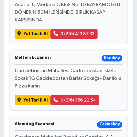
Acarlar İş Merkezi C Blok No: 10 BAYRAMOĞLU
DÖNERİN 50M İLERİSİNDE, BİRLİK KASAP
KARŞISINDA.
Yol Tarifi Al
0 (216) 413 87 33
Meltem Eczanesi
Kadıköy
Caddebostan Mahallesi Caddebostan İskele
Sokak 1G Caddebostan Barlar Sokağı - Danilo's
Pizza karşısı
Yol Tarifi Al
0 (216) 356 22 54
Alemdağ Eczanesi
Çekmeköy