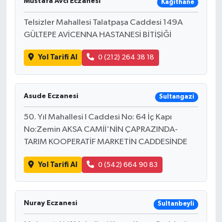
Mustafa Avcı Eczanesi
Kağıthane
Telsizler Mahallesi Talatpaşa Caddesi 149A
GÜLTEPE AVİCENNA HASTANESİ BİTİŞİĞİ
Yol Tarifi Al
0 (212) 264 38 18
Asude Eczanesi
Sultangazi
50. Yıl Mahallesi I Caddesi No: 64 İç Kapı
No:Zemin AKSA CAMİİ'NİN ÇAPRAZINDA-
TARIM KOOPERATİF MARKETİN CADDESİNDE
Yol Tarifi Al
0 (542) 664 90 83
Nuray Eczanesi
Sultanbeyli