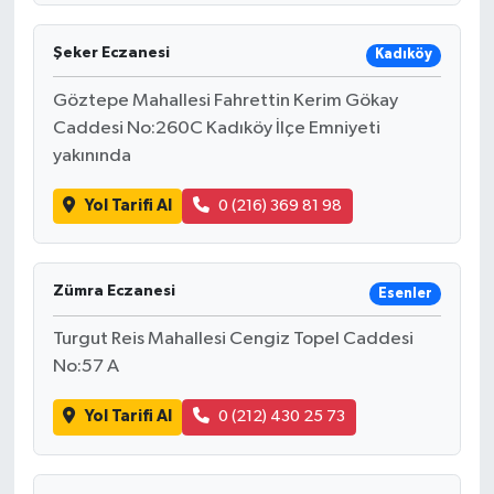
Şeker Eczanesi
Kadıköy
Göztepe Mahallesi Fahrettin Kerim Gökay
Caddesi No:260C Kadıköy İlçe Emniyeti
yakınında
Yol Tarifi Al
0 (216) 369 81 98
Zümra Eczanesi
Esenler
Turgut Reis Mahallesi Cengiz Topel Caddesi
No:57 A
Yol Tarifi Al
0 (212) 430 25 73