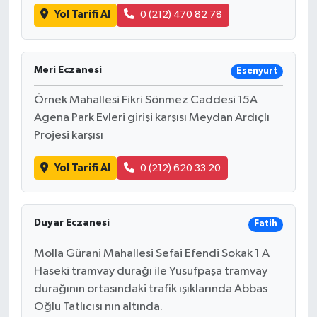
Yol Tarifi Al
0 (212) 470 82 78
Meri Eczanesi
Esenyurt
Örnek Mahallesi Fikri Sönmez Caddesi 15A
Agena Park Evleri girişi karşısı Meydan Ardıçlı
Projesi karşısı
Yol Tarifi Al
0 (212) 620 33 20
Duyar Eczanesi
Fatih
Molla Gürani Mahallesi Sefai Efendi Sokak 1 A
Haseki tramvay durağı ile Yusufpaşa tramvay
durağının ortasındaki trafik ışıklarında Abbas
Oğlu Tatlıcısı nın altında.