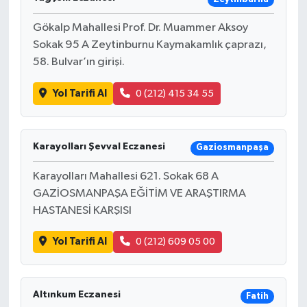
Gökalp Mahallesi Prof. Dr. Muammer Aksoy
Sokak 95 A Zeytinburnu Kaymakamlık çaprazı,
58. Bulvar’ın girişi.
Yol Tarifi Al
0 (212) 415 34 55
Karayolları Şevval Eczanesi
Gaziosmanpaşa
Karayolları Mahallesi 621. Sokak 68 A
GAZİOSMANPAŞA EĞİTİM VE ARAŞTIRMA
HASTANESİ KARŞISI
Yol Tarifi Al
0 (212) 609 05 00
Altınkum Eczanesi
Fatih