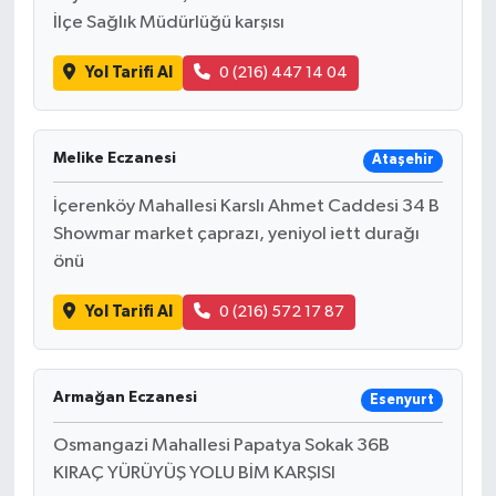
İlçe Sağlık Müdürlüğü karşısı
Yol Tarifi Al
0 (216) 447 14 04
Melike Eczanesi
Ataşehir
İçerenköy Mahallesi Karslı Ahmet Caddesi 34 B
Showmar market çaprazı, yeniyol iett durağı
önü
Yol Tarifi Al
0 (216) 572 17 87
Armağan Eczanesi
Esenyurt
Osmangazi Mahallesi Papatya Sokak 36B
KIRAÇ YÜRÜYÜŞ YOLU BİM KARŞISI