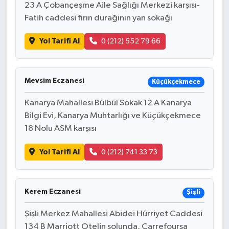
23 A Çobançeşme Aile Sağlığı Merkezi karşısı-
Fatih caddesi fırın durağının yan sokağı
Yol Tarifi Al
0 (212) 552 79 66
Mevsim Eczanesi
Küçükçekmece
Kanarya Mahallesi Bülbül Sokak 12 A Kanarya
Bilgi Evi, Kanarya Muhtarlığı ve Küçükçekmece
18 Nolu ASM karşısı
Yol Tarifi Al
0 (212) 741 33 73
Kerem Eczanesi
Şişli
Şişli Merkez Mahallesi Abidei Hürriyet Caddesi
134 B Marriott Otelin solunda, Carrefoursa