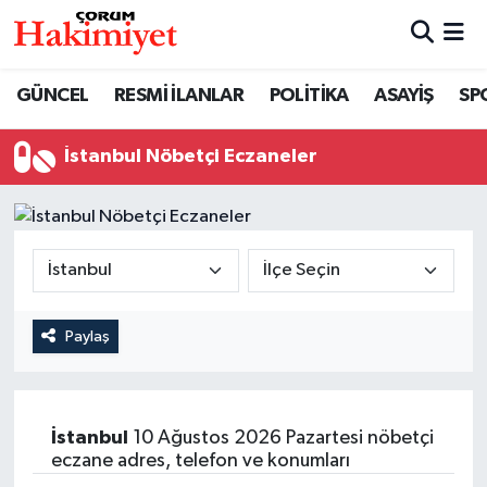
SPOR
Nöbetçi Eczaneler
GÜNCEL
RESMİ İLANLAR
POLİTİKA
ASAYİŞ
SP
POLİTİKA
Hava Durumu
İstanbul Nöbetçi Eczaneler
SAĞLIK
Çorum Namaz Vakitleri
ASAYİŞ
Trafik Durumu
EKONOMİ
Süper Lig Puan Durumu ve Fikstür
Paylaş
GÜNCEL
Tüm Manşetler
AKTÜEL
Son Dakika Haberleri
İstanbul
10 Ağustos 2026 Pazartesi nöbetçi
eczane adres, telefon ve konumları
EĞİTİM
Haber Arşivi