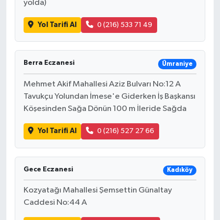
yolda)
Yol Tarifi Al
0 (216) 533 71 49
Berra Eczanesi
Ümraniye
Mehmet Akif Mahallesi Aziz Bulvarı No:12 A
Tavukçu Yolundan İmese'e Giderken İş Başkansı
Köşesinden Sağa Dönün 100 m İleride Sağda
Yol Tarifi Al
0 (216) 527 27 66
Gece Eczanesi
Kadıköy
Kozyatağı Mahallesi Şemsettin Günaltay
Caddesi No:44 A