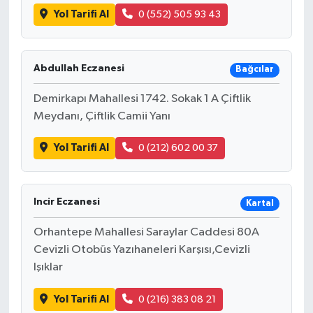
Yol Tarifi Al
0 (552) 505 93 43
Abdullah Eczanesi
Bağcılar
Demirkapı Mahallesi 1742. Sokak 1 A Çiftlik
Meydanı, Çiftlik Camii Yanı
Yol Tarifi Al
0 (212) 602 00 37
Incir Eczanesi
Kartal
Orhantepe Mahallesi Saraylar Caddesi 80A
Cevizli Otobüs Yazıhaneleri Karşısı,Cevizli
Işıklar
Yol Tarifi Al
0 (216) 383 08 21