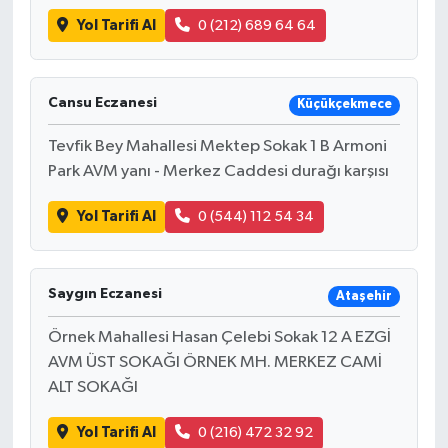
Yol Tarifi Al
0 (212) 689 64 64
Cansu Eczanesi
Küçükçekmece
Tevfik Bey Mahallesi Mektep Sokak 1 B Armoni
Park AVM yanı - Merkez Caddesi durağı karşısı
Yol Tarifi Al
0 (544) 112 54 34
Saygın Eczanesi
Ataşehir
Örnek Mahallesi Hasan Çelebi Sokak 12 A EZGİ
AVM ÜST SOKAĞI ÖRNEK MH. MERKEZ CAMİ
ALT SOKAĞI
Yol Tarifi Al
0 (216) 472 32 92