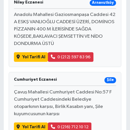
Nilay Eczanesi
Arnavutköy
Anadolu Mahallesi Gaziosmanpaşa Caddesi 42
A ESKŞ VANLIOĞLU CADDESİ ÜZERİ, DOMİNOS
PİZZANIN 400 M İLERİSİNDE SAĞDA
KÖŞEDE,BAKLAVACI ŞEMSETTİN VE NİDO
DONDURMA ÜSTÜ
Yol Tarifi Al
0 (212) 597 83 96
Cumhuriyet Eczanesi
Şile
Çavuş Mahallesi Cumhuriyet Caddesi No:57 F
Cumhuriyet Caddesindeki Belediye
otoparkının karşısı, Birlik Kasabın yanı, Şile
kuyumcusunun karşısı
Yol Tarifi Al
0 (216) 712 10 12