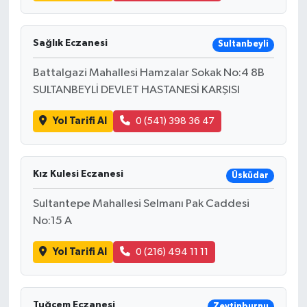
Sağlık Eczanesi
Sultanbeyli
Battalgazi Mahallesi Hamzalar Sokak No:4 8B
SULTANBEYLİ DEVLET HASTANESİ KARŞISI
Yol Tarifi Al
0 (541) 398 36 47
Kız Kulesi Eczanesi
Üsküdar
Sultantepe Mahallesi Selmanı Pak Caddesi
No:15 A
Yol Tarifi Al
0 (216) 494 11 11
Tuğçem Eczanesi
Zeytinburnu