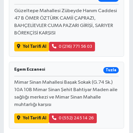
Güzeltepe Mahallesi Zübeyde Hanım Caddesi
47 B ÖMER ÖZTÜRK CAMİİ ÇAPRAZI,
BAHÇELİEVLER CUMA PAZARI GİRİŞİ, SARIYER
BÖREKÇİSİ KARŞISI
Yol Tarifi Al
0 (216) 771 56 03
Egem Eczanesi
Tuzla
Mimar Sinan Mahallesi Başak Sokak (G.74 Sk.)
10A 10B Mimar Sinan Şehit Bahtiyar Maden aile
sağlığı merkezi ve Mimar Sinan Mahalle
muhtarlığı karşısı
Yol Tarifi Al
0 (552) 245 14 26