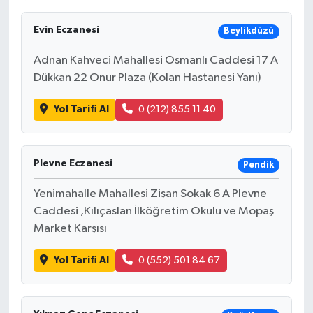
Evin Eczanesi
Beylikdüzü
Adnan Kahveci Mahallesi Osmanlı Caddesi 17 A
Dükkan 22 Onur Plaza (Kolan Hastanesi Yanı)
Yol Tarifi Al
0 (212) 855 11 40
Plevne Eczanesi
Pendik
Yenimahalle Mahallesi Zişan Sokak 6 A Plevne
Caddesi ,Kılıçaslan İlköğretim Okulu ve Mopaş
Market Karşısı
Yol Tarifi Al
0 (552) 501 84 67