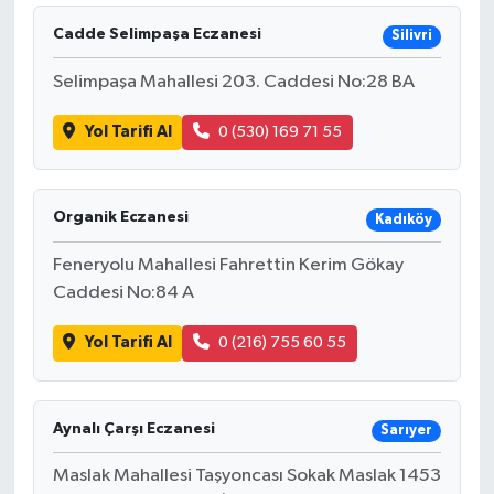
Cadde Selimpaşa Eczanesi
Silivri
İLÇELER
Selimpaşa Mahallesi 203. Caddesi No:28 BA
OTOPARK
Yol Tarifi Al
0 (530) 169 71 55
TEKNOLOJİ
Organik Eczanesi
Kadıköy
Feneryolu Mahallesi Fahrettin Kerim Gökay
Caddesi No:84 A
Yol Tarifi Al
0 (216) 755 60 55
Aynalı Çarşı Eczanesi
Sarıyer
Maslak Mahallesi Taşyoncası Sokak Maslak 1453