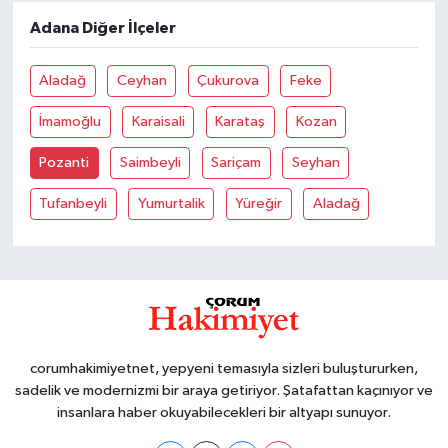
Adana Diğer İlçeler
Aladağ
Ceyhan
Çukurova
Feke
İmamoğlu
Karaisali
Karataş
Kozan
Pozanti
Saimbeyli
Sariçam
Seyhan
Tufanbeyli
Yumurtalik
Yüreğir
Aladağ
corumhakimiyetnet, yepyeni temasıyla sizleri buluştururken,
sadelik ve modernizmi bir araya getiriyor. Şatafattan kaçınıyor ve
insanlara haber okuyabilecekleri bir altyapı sunuyor.