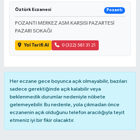
Öztürk Eczanesi
Pozantı
İLÇELER
POZANTI MERKEZ ASM KARŞISI PAZARTESİ
OTOPARK
PAZARI SOKAĞI
TEKNOLOJİ
Yol Tarifi Al
0 (322) 581 31 21
Her eczane gece boyunca açık olmayabilir, bazıları
sadece gerektiğinde açık kalabilir veya
beklenmedik durumlar nedeniyle nöbete
gelemeyebilir. Bu nedenle, yola çıkmadan önce
eczanenin açık olduğunu telefon aracılığıyla teyit
etmeniz iyi bir fikir olacaktır.