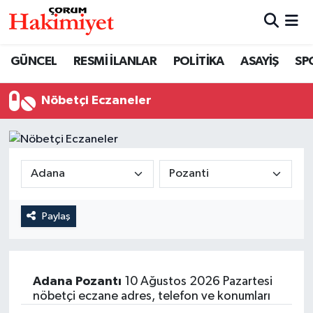
SPOR
Nöbetçi Eczaneler
GÜNCEL
RESMİ İLANLAR
POLİTİKA
ASAYİŞ
SP
POLİTİKA
Hava Durumu
Nöbetçi Eczaneler
SAĞLIK
Çorum Namaz Vakitleri
ASAYİŞ
Trafik Durumu
EKONOMİ
Süper Lig Puan Durumu ve Fikstür
Paylaş
GÜNCEL
Tüm Manşetler
AKTÜEL
Son Dakika Haberleri
Adana
Pozantı
10 Ağustos 2026 Pazartesi
nöbetçi eczane adres, telefon ve konumları
EĞİTİM
Haber Arşivi