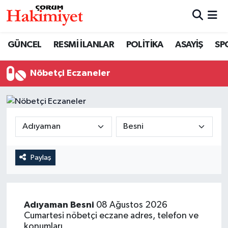
SPOR
Nöbetçi Eczaneler
GÜNCEL
RESMİ İLANLAR
POLİTİKA
ASAYİŞ
SP
POLİTİKA
Hava Durumu
Nöbetçi Eczaneler
SAĞLIK
Çorum Namaz Vakitleri
ASAYİŞ
Trafik Durumu
EKONOMİ
Süper Lig Puan Durumu ve Fikstür
Paylaş
GÜNCEL
Tüm Manşetler
AKTÜEL
Son Dakika Haberleri
Adıyaman
Besni
08 Ağustos 2026
Cumartesi nöbetçi eczane adres, telefon ve
EĞİTİM
Haber Arşivi
konumları