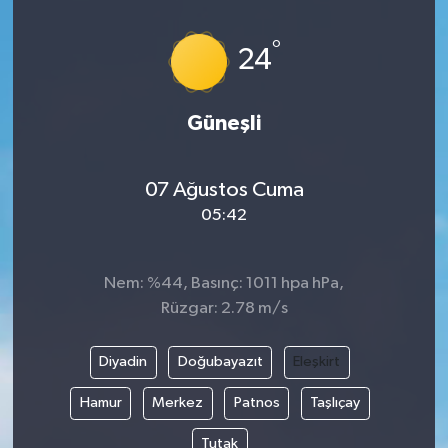
İLÇELER
°
24
OTOPARK
Güneşli
TEKNOLOJİ
07 Ağustos Cuma
05:42
Nem: %44, Basınç: 1011 hpa hPa,
Rüzgar: 2.78 m/s
Diyadin
Doğubayazıt
Eleşkirt
Hamur
Merkez
Patnos
Taşlıçay
Tutak