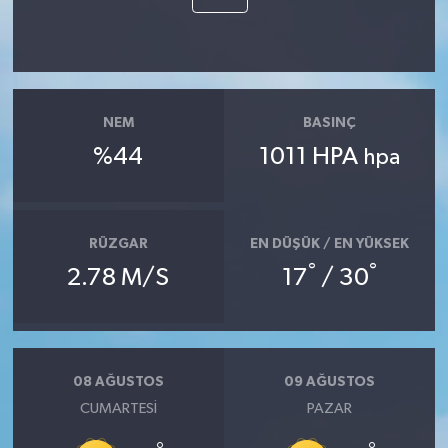
NEM
BASINÇ
%44
1011 HPA
hpa
RÜZGAR
EN DÜŞÜK / EN YÜKSEK
°
°
2.78 M/S
17
/ 30
08 AĞUSTOS
09 AĞUSTOS
CUMARTESI
PAZAR