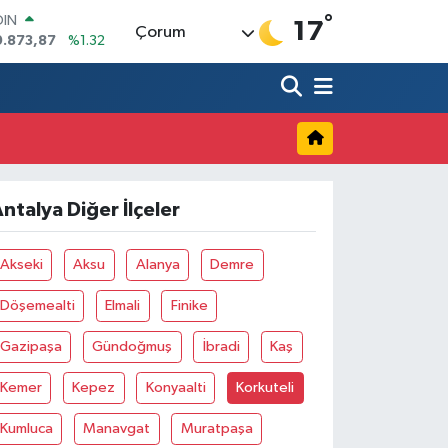
°
OIN
17
Çorum
9.873,87
%1.32
AR
894
%0.08
O
398
%-0.02
LİN
581
%0.16
 ALTIN
.85
%0.54
ntalya Diğer İlçeler
100
03
%11
Akseki
Aksu
Alanya
Demre
Döşemealti
Elmali
Finike
Gazipaşa
Gündoğmuş
İbradi
Kaş
Kemer
Kepez
Konyaalti
Korkuteli
Kumluca
Manavgat
Muratpaşa