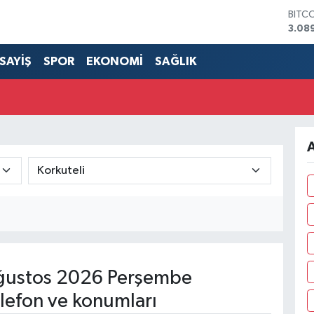
BITC
3.08
DOL
47,5
SAYİŞ
SPOR
EKONOMİ
SAĞLIK
EUR
55,0
STER
64,1
GRAM
6527
A
BİST
13.7
ğustos 2026 Perşembe
lefon ve konumları