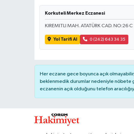
İLÇELER
Korkuteli Merkez Eczanesi
KIREMITLI MAH. ATATÜRK CAD. NO:26 C
OTOPARK
Yol Tarifi Al
0 (242) 643 34 35
TEKNOLOJİ
Her eczane gece boyunca açık olmayabilir, 
beklenmedik durumlar nedeniyle nöbete g
eczanenin açık olduğunu telefon aracılığıyla 