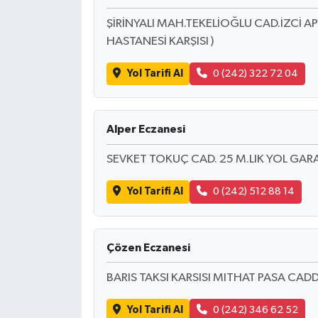
ŞİRİNYALI MAH.TEKELİOĞLU CAD.İZCİ 
HASTANESİ KARŞISI )
Yol Tarifi Al
0 (242) 322 72 04
Alper Eczanesi
SEVKET TOKUÇ CAD. 25 M.LIK YOL GARA
Yol Tarifi Al
0 (242) 512 88 14
Çözen Eczanesi
BARIS TAKSI KARSISI MITHAT PASA CAD
Yol Tarifi Al
0 (242) 346 62 52