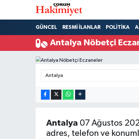
SPOR
Nöbetçi Eczaneler
GÜNCEL
RESMİ İLANLAR
POLİTİKA
A
POLİTİKA
Hava Durumu
Antalya Nöbetçi Ecza
SAĞLIK
Çorum Namaz Vakitleri
ASAYİŞ
Trafik Durumu
EKONOMİ
Süper Lig Puan Durumu ve Fikstür
GÜNCEL
Tüm Manşetler
AKTÜEL
Son Dakika Haberleri
Antalya
07 Ağustos 202
adres, telefon ve konuml
EĞİTİM
Haber Arşivi