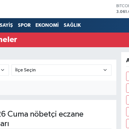
3.061
DOLA
47,67
EURO
55,04
SAYİŞ
SPOR
EKONOMİ
SAĞLIK
STERL
64,21
neler
GRAM 
6510.
BİST1
13.79
A
6 Cuma nöbetçi eczane
arı