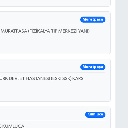
Muratpaşa
MURATPAŞA (FİZİKALYA TIP MERKEZİ YANI)
Muratpaşa
RK DEVLET HASTANESI (ESKI SSK) KARS.
Kumluca
16 KUMLUCA