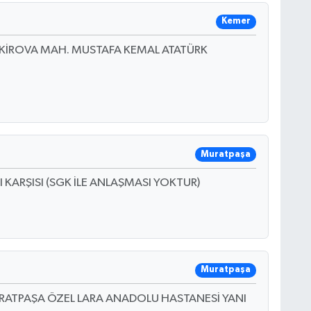
Kemer
TEKİROVA MAH. MUSTAFA KEMAL ATATÜRK
Muratpaşa
ARŞISI (SGK İLE ANLAŞMASI YOKTUR)
Muratpaşa
RATPAŞA ÖZEL LARA ANADOLU HASTANESİ YANI