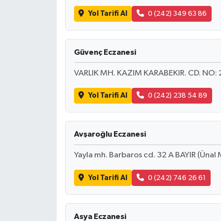
Yol Tarifi Al
0 (242) 349 63 86
Güvenç Eczanesi
VARLIK MH. KAZIM KARABEKIR. CD. NO:
Yol Tarifi Al
0 (242) 238 54 89
Avşaroğlu Eczanesi
Yayla mh. Barbaros cd. 32 A BAYIR (Ünal M
Yol Tarifi Al
0 (242) 746 26 61
Asya Eczanesi