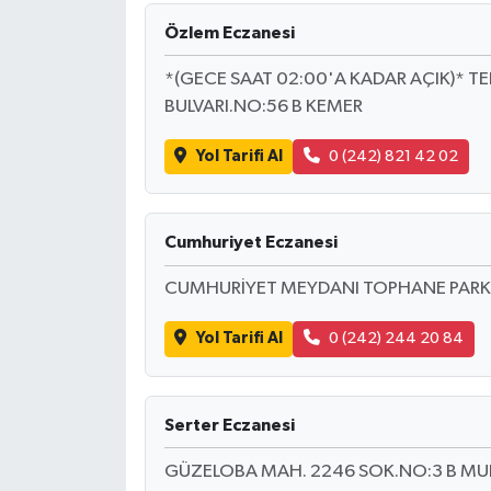
Özlem Eczanesi
*(GECE SAAT 02:00'A KADAR AÇIK)* 
BULVARI.NO:56 B KEMER
Yol Tarifi Al
0 (242) 821 42 02
Cumhuriyet Eczanesi
CUMHURİYET MEYDANI TOPHANE PARKI K
Yol Tarifi Al
0 (242) 244 20 84
Serter Eczanesi
GÜZELOBA MAH. 2246 SOK.NO:3 B MU