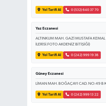
Yol Tarifi Al
0 (532) 640 37 70
Yaz Eczanesi
ALTINKUM MAH. GAZİ MUSTAFA KEMAL C
İLERİSİ.FOTO AKDENİZ BİTİŞİĞİ)
Yol Tarifi Al
0 (242) 999 19 38
Güney Eczanesi
LİMAN MAH. BOĞAÇAYI CAD. NO:49 B 
Yol Tarifi Al
0 (242) 999 13 22