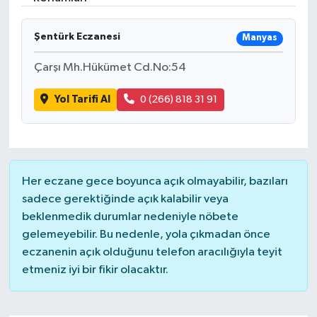
İLÇELER
Şentürk Eczanesi
Manyas
OTOPARK
Çarşı Mh.Hükümet Cd.No:54
TEKNOLOJİ
Yol Tarifi Al
0 (266) 818 31 91
Her eczane gece boyunca açık olmayabilir, bazıları
sadece gerektiğinde açık kalabilir veya
beklenmedik durumlar nedeniyle nöbete
gelemeyebilir. Bu nedenle, yola çıkmadan önce
eczanenin açık olduğunu telefon aracılığıyla teyit
etmeniz iyi bir fikir olacaktır.