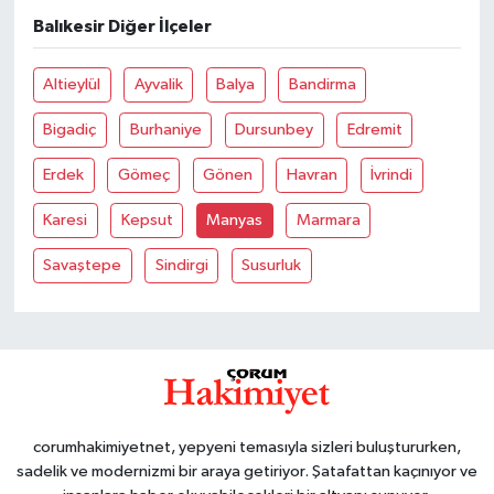
Balıkesir Diğer İlçeler
Altieylül
Ayvalik
Balya
Bandirma
Bigadiç
Burhaniye
Dursunbey
Edremit
Erdek
Gömeç
Gönen
Havran
İvrindi
Karesi
Kepsut
Manyas
Marmara
Savaştepe
Sindirgi
Susurluk
corumhakimiyetnet, yepyeni temasıyla sizleri buluştururken,
sadelik ve modernizmi bir araya getiriyor. Şatafattan kaçınıyor ve