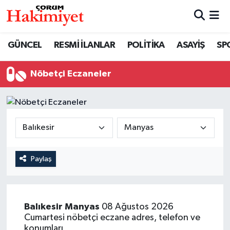
SPOR
Nöbetçi Eczaneler
GÜNCEL
RESMİ İLANLAR
POLİTİKA
ASAYİŞ
SP
POLİTİKA
Hava Durumu
Nöbetçi Eczaneler
SAĞLIK
Çorum Namaz Vakitleri
ASAYİŞ
Trafik Durumu
EKONOMİ
Süper Lig Puan Durumu ve Fikstür
Paylaş
GÜNCEL
Tüm Manşetler
AKTÜEL
Son Dakika Haberleri
Balıkesir
Manyas
08 Ağustos 2026
Cumartesi nöbetçi eczane adres, telefon ve
EĞİTİM
Haber Arşivi
konumları