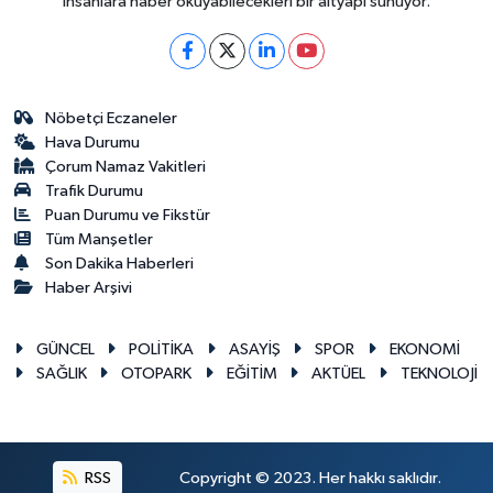
insanlara haber okuyabilecekleri bir altyapı sunuyor.
Nöbetçi Eczaneler
Hava Durumu
Çorum Namaz Vakitleri
Trafik Durumu
Puan Durumu ve Fikstür
Tüm Manşetler
Son Dakika Haberleri
Haber Arşivi
GÜNCEL
POLİTİKA
ASAYİŞ
SPOR
EKONOMİ
SAĞLIK
OTOPARK
EĞİTİM
AKTÜEL
TEKNOLOJİ
RSS
Copyright © 2023. Her hakkı saklıdır.