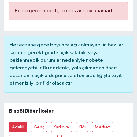
Bu bölgede nöbetçi bir eczane bulunamadı.
İLÇELER
OTOPARK
TEKNOLOJİ
Her eczane gece boyunca açık olmayabilir, bazıları
sadece gerektiğinde açık kalabilir veya
beklenmedik durumlar nedeniyle nöbete
gelemeyebilir. Bu nedenle, yola çıkmadan önce
eczanenin açık olduğunu telefon aracılığıyla teyit
etmeniz iyi bir fikir olacaktır.
Bingöl Diğer İlçeler
Adakli
Genç
Karliova
Kiği
Merkez