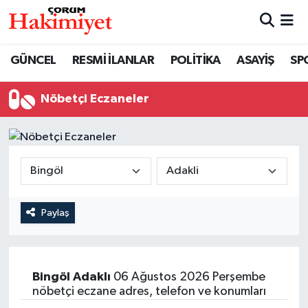
SPOR
Nöbetçi Eczaneler
GÜNCEL
RESMİ İLANLAR
POLİTİKA
ASAYİŞ
SP
POLİTİKA
Hava Durumu
Nöbetçi Eczaneler
SAĞLIK
Çorum Namaz Vakitleri
ASAYİŞ
Trafik Durumu
EKONOMİ
Süper Lig Puan Durumu ve Fikstür
Paylaş
GÜNCEL
Tüm Manşetler
AKTÜEL
Son Dakika Haberleri
Bingöl
Adaklı
06 Ağustos 2026 Perşembe
nöbetçi eczane adres, telefon ve konumları
EĞİTİM
Haber Arşivi