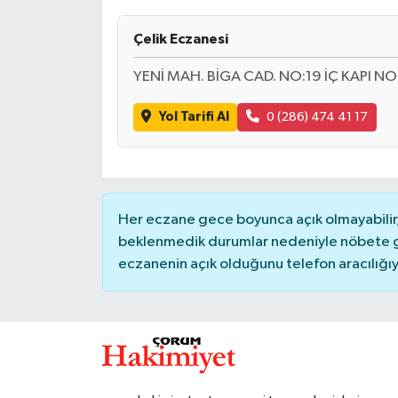
İLÇELER
Çelik Eczanesi
YENİ MAH. BİGA CAD. NO:19 İÇ KAPI 
OTOPARK
Yol Tarifi Al
0 (286) 474 41 17
TEKNOLOJİ
Her eczane gece boyunca açık olmayabilir, 
beklenmedik durumlar nedeniyle nöbete g
eczanenin açık olduğunu telefon aracılığıyla 