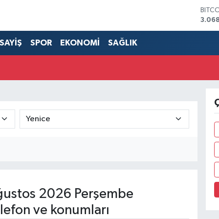
BITC
3.068
DOL
47,5
SAYİŞ
SPOR
EKONOMİ
SAĞLIK
EUR
55,1
STER
64,2
GRAM
6527
Ç
BİST
13.70
ustos 2026 Perşembe
lefon ve konumları