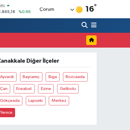
°
OIN
16
Çorum
.845,18
%0.66
AR
971
%0.05
O
336
%0.18
LİN
534
%0.22
 ALTIN
.85
%0.54
anakkale Diğer İlçeler
100
3
%0
Ayvacik
Bayramiç
Biga
Bozcaada
Çan
Eceabat
Ezine
Gelibolu
Gökçeada
Lapseki
Merkez
Yenice