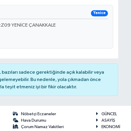
Yenice
NO:Z09 YENİCE ÇANAKKALE
bazıları sadece gerektiğinde açık kalabilir veya
elemeyebilir. Bu nedenle, yola çıkmadan önce
teyit etmeniz iyi bir fikir olacaktır.
Nöbetçi Eczaneler
GÜNCEL
Hava Durumu
ASAYİŞ
Çorum Namaz Vakitleri
EKONOMİ