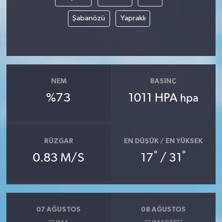
Şabanözü
Yapraklı
NEM
BASINÇ
%73
1011 HPA
hpa
RÜZGAR
EN DÜŞÜK / EN YÜKSEK
°
°
0.83 M/S
17
/ 31
07 AĞUSTOS
08 AĞUSTOS