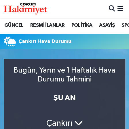
SPOR
Nöbetçi Eczaneler
GÜNCEL
RESMİ İLANLAR
POLİTİKA
ASAYİŞ
SP
POLİTİKA
Hava Durumu
Çankırı Hava Durumu
SAĞLIK
Çorum Namaz Vakitleri
ASAYİŞ
Trafik Durumu
Bugün, Yarın ve 1 Haftalık Hava
Durumu Tahmini
EKONOMİ
Süper Lig Puan Durumu ve Fikstür
GÜNCEL
Tüm Manşetler
ŞU AN
AKTÜEL
Son Dakika Haberleri
Çankırı
EĞİTİM
Haber Arşivi