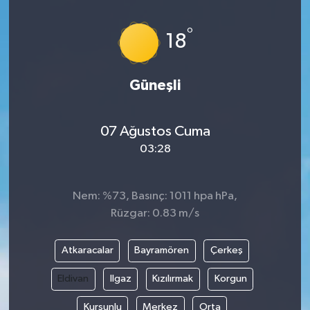
İLÇELER
°
18
OTOPARK
Güneşli
TEKNOLOJİ
07 Ağustos Cuma
03:28
Nem: %73, Basınç: 1011 hpa hPa,
Rüzgar: 0.83 m/s
Atkaracalar
Bayramören
Çerkeş
Eldivan
Ilgaz
Kızılırmak
Korgun
Kurşunlu
Merkez
Orta