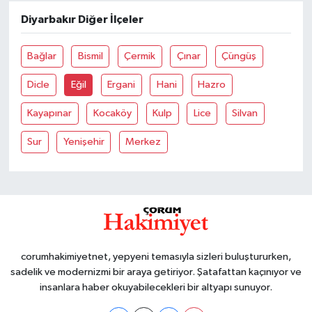
Diyarbakır Diğer İlçeler
Bağlar
Bismil
Çermik
Çınar
Çüngüş
Dicle
Eğil
Ergani
Hani
Hazro
Kayapınar
Kocaköy
Kulp
Lice
Silvan
Sur
Yenişehir
Merkez
corumhakimiyetnet, yepyeni temasıyla sizleri buluştururken,
sadelik ve modernizmi bir araya getiriyor. Şatafattan kaçınıyor ve
insanlara haber okuyabilecekleri bir altyapı sunuyor.