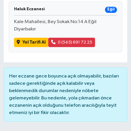
Haluk Eczanesi
Eğil
İLÇELER
Kale Mahallesi, Bey Sokak No:14 A Eğil
OTOPARK
Diyarbakır
TEKNOLOJİ
Yol Tarifi Al
0 (545) 691 72 25
Her eczane gece boyunca açık olmayabilir, bazıları
sadece gerektiğinde açık kalabilir veya
beklenmedik durumlar nedeniyle nöbete
gelemeyebilir. Bu nedenle, yola çıkmadan önce
eczanenin açık olduğunu telefon aracılığıyla teyit
etmeniz iyi bir fikir olacaktır.