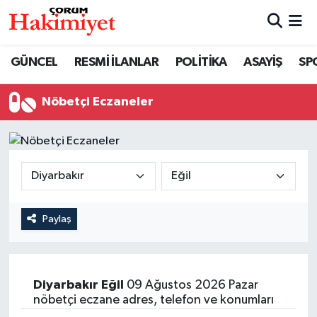
SPOR
Nöbetçi Eczaneler
GÜNCEL
RESMİ İLANLAR
POLİTİKA
ASAYİŞ
SP
POLİTİKA
Hava Durumu
Nöbetçi Eczaneler
SAĞLIK
Çorum Namaz Vakitleri
ASAYİŞ
Trafik Durumu
EKONOMİ
Süper Lig Puan Durumu ve Fikstür
Paylaş
GÜNCEL
Tüm Manşetler
AKTÜEL
Son Dakika Haberleri
Diyarbakır
Eğil
09 Ağustos 2026 Pazar
nöbetçi eczane adres, telefon ve konumları
EĞİTİM
Haber Arşivi