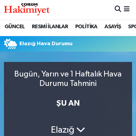
SPOR
Nöbetçi Eczaneler
GÜNCEL
RESMİ İLANLAR
POLİTİKA
ASAYİŞ
SP
POLİTİKA
Hava Durumu
Elazığ Hava Durumu
SAĞLIK
Çorum Namaz Vakitleri
ASAYİŞ
Trafik Durumu
Bugün, Yarın ve 1 Haftalık Hava
Durumu Tahmini
EKONOMİ
Süper Lig Puan Durumu ve Fikstür
GÜNCEL
Tüm Manşetler
ŞU AN
AKTÜEL
Son Dakika Haberleri
Elazığ
EĞİTİM
Haber Arşivi