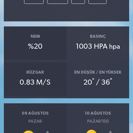
NEM
BASINÇ
%20
1003 HPA
hpa
RÜZGAR
EN DÜŞÜK / EN YÜKSEK
°
°
0.83 M/S
20
/ 36
09 AĞUSTOS
10 AĞUSTOS
PAZAR
PAZARTESI