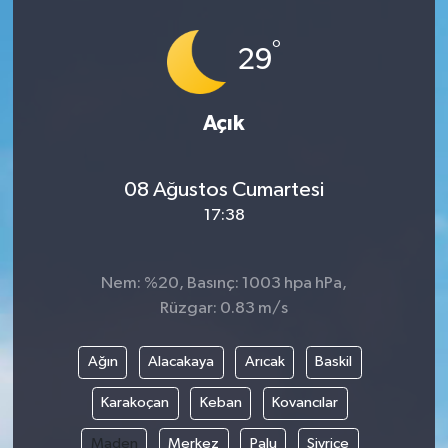
İLÇELER
°
29
OTOPARK
Açık
TEKNOLOJİ
08 Ağustos Cumartesi
17:38
Nem: %20, Basınç: 1003 hpa hPa,
Rüzgar: 0.83 m/s
Ağın
Alacakaya
Arıcak
Baskil
Karakoçan
Keban
Kovancılar
Maden
Merkez
Palu
Sivrice