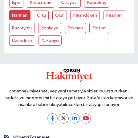
İspir
Karaçoban
Karayazi
Köprüköy
Narman
Oltu
Olur
Palandöken
Pasinler
Pazaryolu
Şenkaya
Tekman
Tortum
Uzundere
Yakutiye
corumhakimiyetnet, yepyeni temasıyla sizleri buluştururken,
sadelik ve modernizmi bir araya getiriyor. Şatafattan kaçınıyor ve
insanlara haber okuyabilecekleri bir altyapı sunuyor.
Nöbetçi Eczaneler