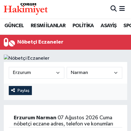
SPOR
Nöbetçi Eczaneler
GÜNCEL
RESMİ İLANLAR
POLİTİKA
ASAYİŞ
SP
POLİTİKA
Hava Durumu
Nöbetçi Eczaneler
SAĞLIK
Çorum Namaz Vakitleri
ASAYİŞ
Trafik Durumu
EKONOMİ
Süper Lig Puan Durumu ve Fikstür
Paylaş
GÜNCEL
Tüm Manşetler
AKTÜEL
Son Dakika Haberleri
Erzurum
Narman
07 Ağustos 2026 Cuma
nöbetçi eczane adres, telefon ve konumları
EĞİTİM
Haber Arşivi