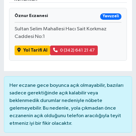
İLÇELER
Öznur Eczanesi
Yavuzeli
OTOPARK
Sultan Selim Mahallesi Hacı Sait Korkmaz
Caddesi No:1
TEKNOLOJİ
Yol Tarifi Al
0 (342) 641 21 47
Her eczane gece boyunca açık olmayabilir, bazıları
sadece gerektiğinde açık kalabilir veya
beklenmedik durumlar nedeniyle nöbete
gelemeyebilir. Bu nedenle, yola çıkmadan önce
eczanenin açık olduğunu telefon aracılığıyla teyit
etmeniz iyi bir fikir olacaktır.