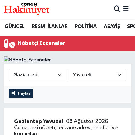
SPOR
Nöbetçi Eczaneler
GÜNCEL
RESMİ İLANLAR
POLİTİKA
ASAYİŞ
SP
POLİTİKA
Hava Durumu
Nöbetçi Eczaneler
SAĞLIK
Çorum Namaz Vakitleri
ASAYİŞ
Trafik Durumu
EKONOMİ
Süper Lig Puan Durumu ve Fikstür
Paylaş
GÜNCEL
Tüm Manşetler
AKTÜEL
Son Dakika Haberleri
Gaziantep
Yavuzeli
08 Ağustos 2026
Cumartesi nöbetçi eczane adres, telefon ve
EĞİTİM
Haber Arşivi
konumları