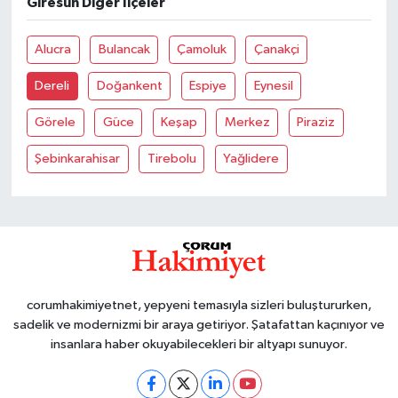
Giresun Diğer İlçeler
Alucra
Bulancak
Çamoluk
Çanakçi
Dereli
Doğankent
Espiye
Eynesil
Görele
Güce
Keşap
Merkez
Piraziz
Şebinkarahisar
Tirebolu
Yağlidere
corumhakimiyetnet, yepyeni temasıyla sizleri buluştururken,
sadelik ve modernizmi bir araya getiriyor. Şatafattan kaçınıyor ve
insanlara haber okuyabilecekleri bir altyapı sunuyor.