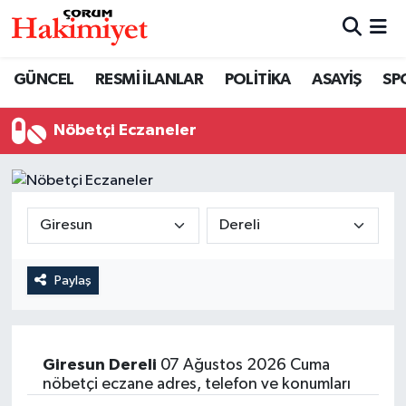
SPOR
Nöbetçi Eczaneler
GÜNCEL
RESMİ İLANLAR
POLİTİKA
ASAYİŞ
SP
POLİTİKA
Hava Durumu
Nöbetçi Eczaneler
SAĞLIK
Çorum Namaz Vakitleri
ASAYİŞ
Trafik Durumu
EKONOMİ
Süper Lig Puan Durumu ve Fikstür
Paylaş
GÜNCEL
Tüm Manşetler
AKTÜEL
Son Dakika Haberleri
Giresun
Dereli
07 Ağustos 2026 Cuma
nöbetçi eczane adres, telefon ve konumları
EĞİTİM
Haber Arşivi