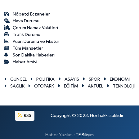
Nöbetçi Eczaneler
Hava Durumu
Çorum Namaz Vakitleri
Trafik Durumu
Puan Durumu ve Fikstür
Tüm Manşetler
Son Dakika Haberleri
Haber Arşivi
GÜNCEL
POLİTİKA
ASAYİŞ
SPOR
EKONOMİ
SAĞLIK
OTOPARK
EĞİTİM
AKTÜEL
TEKNOLOJİ
RSS
Copyright © 2023. Her hakkı saklıdır.
Haber Yazılımı:
TE Bilişim