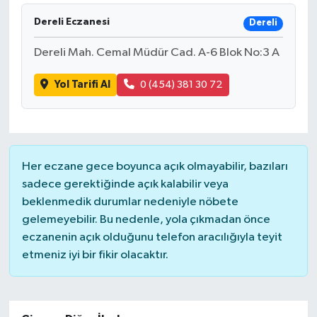
Dereli Eczanesi
Dereli
İLÇELER
Dereli Mah. Cemal Müdür Cad. A-6 Blok No:3 A
OTOPARK
Yol Tarifi Al
0 (454) 381 30 72
TEKNOLOJİ
Her eczane gece boyunca açık olmayabilir, bazıları
sadece gerektiğinde açık kalabilir veya
beklenmedik durumlar nedeniyle nöbete
gelemeyebilir. Bu nedenle, yola çıkmadan önce
eczanenin açık olduğunu telefon aracılığıyla teyit
etmeniz iyi bir fikir olacaktır.