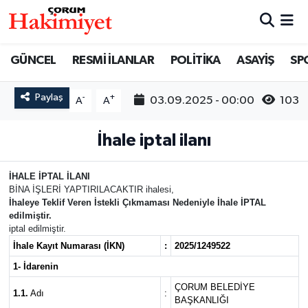
SPOR
Nöbetçi Eczaneler
GÜNCEL
RESMİ İLANLAR
POLİTİKA
ASAYİŞ
SP
POLİTİKA
Hava Durumu
Paylaş
-
+
03.09.2025 - 00:00
103
A
A
SAĞLIK
Çorum Namaz Vakitleri
İhale iptal ilanı
ASAYİŞ
Trafik Durumu
İHALE İPTAL İLANI
BİNA İŞLERİ YAPTIRILACAKTIR ihalesi,
EKONOMİ
Süper Lig Puan Durumu ve Fikstür
İhaleye Teklif Veren İstekli Çıkmaması Nedeniyle İhale İPTAL
edilmiştir.
GÜNCEL
Tüm Manşetler
iptal edilmiştir.
İhale Kayıt Numarası (İKN)
:
2025/1249522
AKTÜEL
Son Dakika Haberleri
1- İdarenin
ÇORUM BELEDİYE
1.1.
Adı
:
EĞİTİM
Haber Arşivi
BAŞKANLIĞI