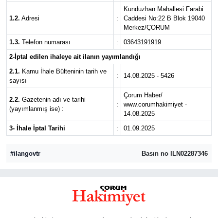
Kunduzhan Mahallesi Farabi
İLÇELER
1.2.
Adresi
:
Caddesi No:22 B Blok 19040
Merkez/ÇORUM
OTOPARK
1.3.
Telefon numarası
:
03643191919
2-İptal edilen ihaleye ait ilanın yayımlandığı
TEKNOLOJİ
2.1.
Kamu İhale Bülteninin tarih ve
:
14.08.2025 - 5426
sayısı
Çorum Haber/
2.2.
Gazetenin adı ve tarihi
:
www.corumhakimiyet -
(yayımlanmış ise) :
14.08.2025
3- İhale İptal Tarihi
:
01.09.2025
#ilangovtr
Basın no ILN02287346