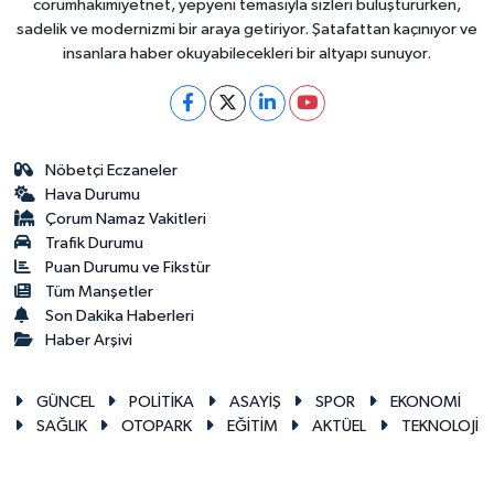
corumhakimiyetnet, yepyeni temasıyla sizleri buluştururken,
sadelik ve modernizmi bir araya getiriyor. Şatafattan kaçınıyor ve
insanlara haber okuyabilecekleri bir altyapı sunuyor.
Nöbetçi Eczaneler
Hava Durumu
Çorum Namaz Vakitleri
Trafik Durumu
Puan Durumu ve Fikstür
Tüm Manşetler
Son Dakika Haberleri
Haber Arşivi
GÜNCEL
POLİTİKA
ASAYİŞ
SPOR
EKONOMİ
SAĞLIK
OTOPARK
EĞİTİM
AKTÜEL
TEKNOLOJİ