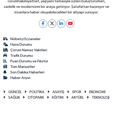
corumhakimiyetnet, yepyeni temasıyla sizleri buluştururken,
sadelik ve modernizmi bir araya getiriyor. Şatafattan kaçınıyor ve
insanlara haber okuyabilecekleri bir altyapı sunuyor.
Nöbetçi Eczaneler
Hava Durumu
Çorum Namaz Vakitleri
Trafik Durumu
Puan Durumu ve Fikstür
Tüm Manşetler
Son Dakika Haberleri
Haber Arşivi
GÜNCEL
POLİTİKA
ASAYİŞ
SPOR
EKONOMİ
SAĞLIK
OTOPARK
EĞİTİM
AKTÜEL
TEKNOLOJİ