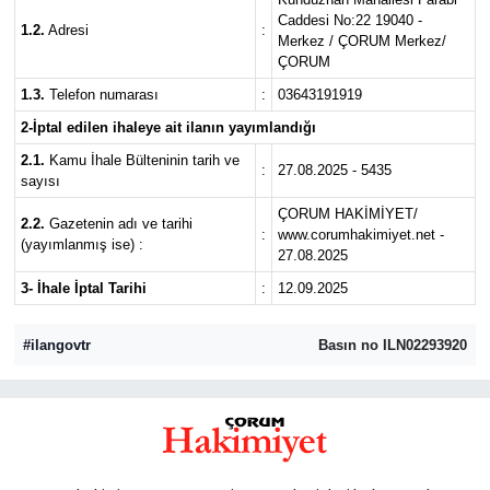
Caddesi No:22 19040 -
1.2.
Adresi
:
İLÇELER
Merkez / ÇORUM Merkez/
ÇORUM
OTOPARK
1.3.
Telefon numarası
:
03643191919
2-İptal edilen ihaleye ait ilanın yayımlandığı
TEKNOLOJİ
2.1.
Kamu İhale Bülteninin tarih ve
:
27.08.2025 - 5435
sayısı
ÇORUM HAKİMİYET/
2.2.
Gazetenin adı ve tarihi
:
www.corumhakimiyet.net -
(yayımlanmış ise) :
27.08.2025
3- İhale İptal Tarihi
:
12.09.2025
#ilangovtr
Basın no ILN02293920