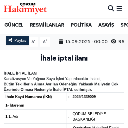
SPOR
Nöbetçi Eczaneler
GÜNCEL
RESMİ İLANLAR
POLİTİKA
ASAYİŞ
SP
POLİTİKA
Hava Durumu
Paylaş
-
+
15.09.2025 - 00:00
96
A
A
SAĞLIK
Çorum Namaz Vakitleri
İhale iptal ilanı
ASAYİŞ
Trafik Durumu
İHALE İPTAL İLANI
Kanalizasyon Ve Yağmur Suyu İşleri Yaptırılacaktır İhalesi,
EKONOMİ
Süper Lig Puan Durumu ve Fikstür
Bütün Tekliflerin Alıma Ayrılan Ödeneğin/ Yaklaşık Maliyetin Çok
Üzerinde Olması Nedeniyle İhale İPTAL edilmiştir.
GÜNCEL
Tüm Manşetler
İhale Kayıt Numarası (İKN)
:
2025/1339009
1- İdarenin
AKTÜEL
Son Dakika Haberleri
ÇORUM BELEDİYE
1.1.
Adı
:
BAŞKANLIĞI
EĞİTİM
Haber Arşivi
Kunduzhan Mahallesi Farabi