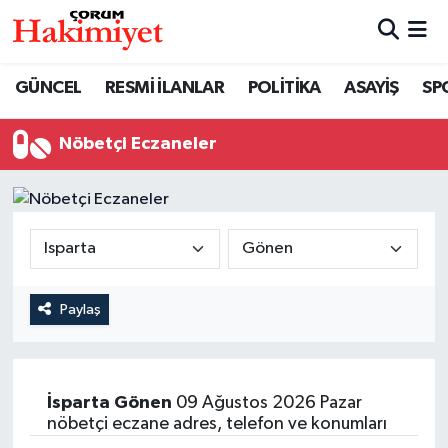
SPOR
Nöbetçi Eczaneler
GÜNCEL
RESMİ İLANLAR
POLİTİKA
ASAYİŞ
SP
POLİTİKA
Hava Durumu
Nöbetçi Eczaneler
SAĞLIK
Çorum Namaz Vakitleri
ASAYİŞ
Trafik Durumu
EKONOMİ
Süper Lig Puan Durumu ve Fikstür
Paylaş
GÜNCEL
Tüm Manşetler
AKTÜEL
Son Dakika Haberleri
İsparta
Gönen
09 Ağustos 2026 Pazar
nöbetçi eczane adres, telefon ve konumları
EĞİTİM
Haber Arşivi