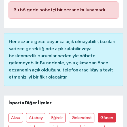
Bu bölgede nöbetçi bir eczane bulunamadı.
İLÇELER
OTOPARK
TEKNOLOJİ
Her eczane gece boyunca açık olmayabilir, bazıları
sadece gerektiğinde açık kalabilir veya
beklenmedik durumlar nedeniyle nöbete
gelemeyebilir. Bu nedenle, yola çıkmadan önce
eczanenin açık olduğunu telefon aracılığıyla teyit
etmeniz iyi bir fikir olacaktır.
İsparta Diğer İlçeler
Aksu
Atabey
Eğirdir
Gelendost
Gönen