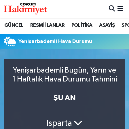
SPOR
Nöbetçi Eczaneler
GÜNCEL
RESMİ İLANLAR
POLİTİKA
ASAYİŞ
SP
POLİTİKA
Hava Durumu
Yenişarbademli Hava Durumu
SAĞLIK
Çorum Namaz Vakitleri
ASAYİŞ
Trafik Durumu
Yenişarbademli Bugün, Yarın ve
1 Haftalık Hava Durumu Tahmini
EKONOMİ
Süper Lig Puan Durumu ve Fikstür
GÜNCEL
Tüm Manşetler
ŞU AN
AKTÜEL
Son Dakika Haberleri
Isparta
EĞİTİM
Haber Arşivi