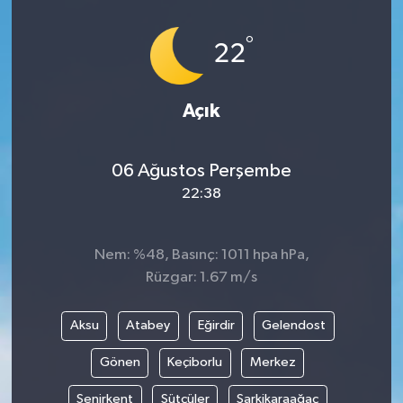
İLÇELER
°
22
OTOPARK
Açık
TEKNOLOJİ
06 Ağustos Perşembe
22:38
Nem: %48, Basınç: 1011 hpa hPa,
Rüzgar: 1.67 m/s
Aksu
Atabey
Eğirdir
Gelendost
Gönen
Keçiborlu
Merkez
Senirkent
Sütçüler
Şarkikaraağaç