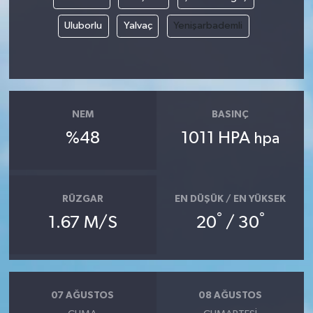
Uluborlu
Yalvaç
Yenişarbademli
NEM
BASINÇ
%48
1011 HPA
hpa
RÜZGAR
EN DÜŞÜK / EN YÜKSEK
°
°
1.67 M/S
20
/ 30
07 AĞUSTOS
08 AĞUSTOS