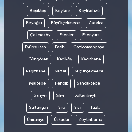
Beşiktaş
Beykoz
Beylikdüzü
Beyoğlu
Büyükçekmece
Çatalca
Çekmeköy
Esenler
Esenyurt
Eyüpsultan
Fatih
Gaziosmanpaşa
Güngören
Kadıköy
Kâğıthane
Kağıthane
Kartal
Küçükçekmece
Maltepe
Pendik
Sancaktepe
Sarıyer
Silivri
Sultanbeyli
Sultangazi
Şile
Şişli
Tuzla
Ümraniye
Üsküdar
Zeytinburnu