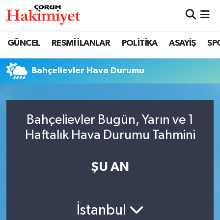
SPOR
Nöbetçi Eczaneler
GÜNCEL
RESMİ İLANLAR
POLİTİKA
ASAYİŞ
SP
POLİTİKA
Hava Durumu
Bahçelievler Hava Durumu
SAĞLIK
Çorum Namaz Vakitleri
ASAYİŞ
Trafik Durumu
Bahçelievler Bugün, Yarın ve 1
Haftalık Hava Durumu Tahmini
EKONOMİ
Süper Lig Puan Durumu ve Fikstür
GÜNCEL
Tüm Manşetler
ŞU AN
AKTÜEL
Son Dakika Haberleri
İstanbul
EĞİTİM
Haber Arşivi