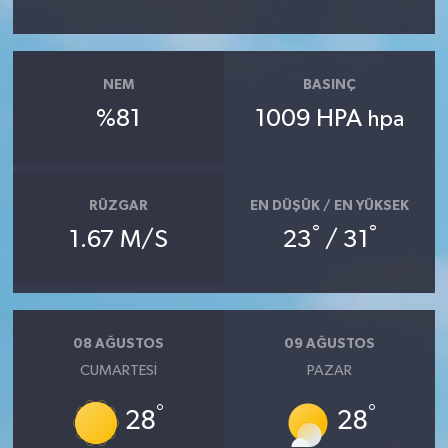
NEM
BASINÇ
%81
1009 HPA
hpa
RÜZGAR
EN DÜŞÜK / EN YÜKSEK
°
°
1.67 M/S
23
/ 31
08 AĞUSTOS
09 AĞUSTOS
CUMARTESI
PAZAR
°
°
28
28