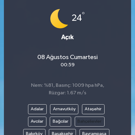
İLÇELER
°
24
OTOPARK
Açık
TEKNOLOJİ
08 Ağustos Cumartesi
00:59
Nem: %81, Basınç: 1009 hpa hPa,
Rüzgar: 1.67 m/s
Adalar
Arnavutköy
Ataşehir
Avcılar
Bağcılar
Bahçelievler
Bakırköy
Başakşehir
Bayrampaşa