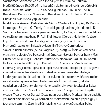
Şartname:
Şartname ve ekleri Belediyemiz Emlak ve İstimlak
Müdürlüğünden 15.000,00 TL karşılığında temin edilebilir ve görülebilir.
İLÇELER
İhale Tarihi ve Yeri:
16.12.2025 Salı günü saat: 14.00‘de Çorum
Belediyesi Konferans Salonunda Belediye Binası B Blok 5. Kat ve
Encümen huzurunda yapılacaktır.
OTOPARK
İsteklilerde Aranan Belgeler: A-
Nüfus Cüzdanı Fotokopisi,
B-
Kanuni
İkametgâh Belgesi,
C-
Türkiye' de tebligat için adres gösterilmesi,
D-
TEKNOLOJİ
Şartname bedelinin ödendiğine dair makbuz,
E-
Geçici teminat bedelinin
ödendiğine dair makbuz,
F-
Adli Sicil kaydı (Gerçek kişiler için), tüzel
kişi olması halinde tüzel kişiliği oluşturan gerçek kişilerin resmi
ikametgâh adreslerinin bağlı olduğu ilin Türkiye Cumhuriyeti
Savcılığından alınmış (iyi hal kâğıtları.
(Şirket)
)
G-
İhaleye katılacak
olanların, Belediye’ye borcu olmadığına dair (taksitli borçlar hariç) Mali
Hizmetler Müdürlüğü, Tahsilât Biriminden alacakları yazısı.
H-
Kamu
İhale Kanunu ile 2886 Sayılı Devlet İhale Kanununa göre ihalelere
katılma yasağı olmadığına dair, ilgili kurumlardan belge.(ekap.kik.gov.tr
internet adresinden alınabilir.)
İ-
İstekliler adına vekâleten ihaleye
katılınıyor ise, istekli adına teklifte bulunan kimselerin vekâletnameleri
ile vekâleten iştirak edenin Noter tasdikli İmza Sirküsü. (Faksla
gönderilen vekâletnameler ve Noter tasdiki olmayan fotokopiler kabul
edilmez.)
J-
Tüzel Kişi olması halinde Tüzel Kişiliğin siciline kayıtlı
olduğu Ticaret veya Sanayi Odasından veya İdare Merkezinin bulunduğu
yer mahkemesinden veya benzeri bir makamdan ihalenin yapıldığı yıl
içerisinde alınmış tüzel kişiliğin siciline kayıtlı olduğuna dair belge,