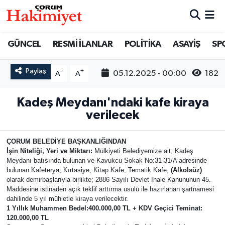
SPOR
Nöbetçi Eczaneler
GÜNCEL
RESMİ İLANLAR
POLİTİKA
ASAYİŞ
SP
POLİTİKA
Hava Durumu
Paylaş
-
+
05.12.2025 - 00:00
182
A
A
SAĞLIK
Çorum Namaz Vakitleri
Kadeş Meydanı'ndaki kafe kiraya
verilecek
ASAYİŞ
Trafik Durumu
EKONOMİ
Süper Lig Puan Durumu ve Fikstür
ÇORUM BELEDİYE BAŞKANLIĞINDAN
İşin Niteliği, Yeri ve Miktarı:
Mülkiyeti Belediyemize ait, Kadeş
Meydanı batısında bulunan ve Kavukcu Sokak No:31-31/A adresinde
GÜNCEL
Tüm Manşetler
bulunan Kafeterya, Kırtasiye, Kitap Kafe, Tematik Kafe,
(Alkolsüz)
olarak demirbaşlarıyla birlikte; 2886 Sayılı Devlet İhale Kanununun 45.
Maddesine istinaden açık teklif arttırma usulü ile hazırlanan şartnamesi
AKTÜEL
Son Dakika Haberleri
dahilinde 5 yıl mühletle kiraya verilecektir.
1 Yıllık Muhammen Bedel:400.000,00 TL + KDV Geçici Teminat:
EĞİTİM
Haber Arşivi
120.000,00 TL