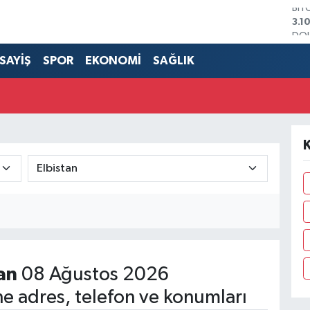
DO
47,
EU
55,
SAYİŞ
SPOR
EKONOMİ
SAĞLIK
STE
64,
GRA
666
BİS
13.
BIT
3.1
an
08 Ağustos 2026
e adres, telefon ve konumları