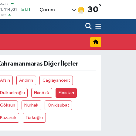
°
LAR
30
Çorum
7436
%0.18
RO
2510
%0.32
RLİN
4811
%0.38
M ALTIN
0.55
%0.03
T100
779
%-14
Kahramanmaraş Diğer İlçeler
COIN
01.414,01
%1.11
Afşin
Andirin
Çağlayancerit
Dulkadiroğlu
Ekinözü
Elbistan
Göksun
Nurhak
Onikişubat
Pazarcik
Türkoğlu