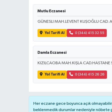
İLÇELER
Mutlu Eczanesi
GÜNESLI MAH.LEVENT KUŞOĞLU CAD. A
OTOPARK
Yol Tarifi Al
0 (344) 415 32 55
TEKNOLOJİ
Damla Eczanesi
KIZILCAOBA MAH.KIŞLA CAD.HASTANE 
Yol Tarifi Al
0 (344) 415 26 26
Her eczane gece boyunca açık olmayabilir, 
beklenmedik durumlar nedeniyle nöbete g