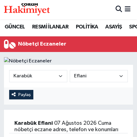
SPOR
Nöbetçi Eczaneler
GÜNCEL
RESMİ İLANLAR
POLİTİKA
ASAYİŞ
SP
POLİTİKA
Hava Durumu
Nöbetçi Eczaneler
SAĞLIK
Çorum Namaz Vakitleri
ASAYİŞ
Trafik Durumu
EKONOMİ
Süper Lig Puan Durumu ve Fikstür
Paylaş
GÜNCEL
Tüm Manşetler
AKTÜEL
Son Dakika Haberleri
Karabük
Eflani
07 Ağustos 2026 Cuma
nöbetçi eczane adres, telefon ve konumları
EĞİTİM
Haber Arşivi