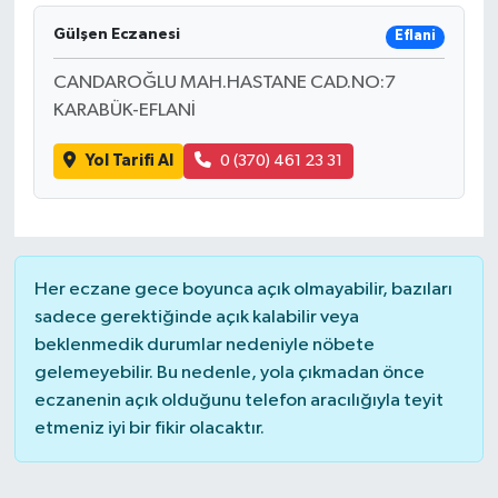
Gülşen Eczanesi
Eflani
İLÇELER
CANDAROĞLU MAH.HASTANE CAD.NO:7
OTOPARK
KARABÜK-EFLANİ
TEKNOLOJİ
Yol Tarifi Al
0 (370) 461 23 31
Her eczane gece boyunca açık olmayabilir, bazıları
sadece gerektiğinde açık kalabilir veya
beklenmedik durumlar nedeniyle nöbete
gelemeyebilir. Bu nedenle, yola çıkmadan önce
eczanenin açık olduğunu telefon aracılığıyla teyit
etmeniz iyi bir fikir olacaktır.