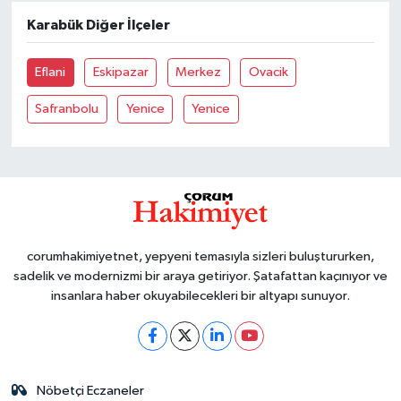
Karabük Diğer İlçeler
Eflani
Eskipazar
Merkez
Ovacik
Safranbolu
Yenice
Yenice
corumhakimiyetnet, yepyeni temasıyla sizleri buluştururken,
sadelik ve modernizmi bir araya getiriyor. Şatafattan kaçınıyor ve
insanlara haber okuyabilecekleri bir altyapı sunuyor.
Nöbetçi Eczaneler