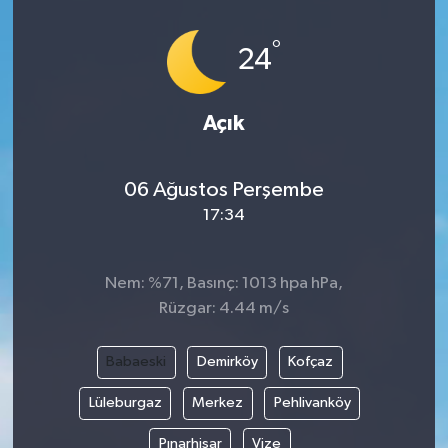
İLÇELER
°
24
OTOPARK
Açık
TEKNOLOJİ
06 Ağustos Perşembe
17:34
Nem: %71, Basınç: 1013 hpa hPa,
Rüzgar: 4.44 m/s
Babaeski
Demirköy
Kofçaz
Lüleburgaz
Merkez
Pehlivanköy
Pınarhisar
Vize