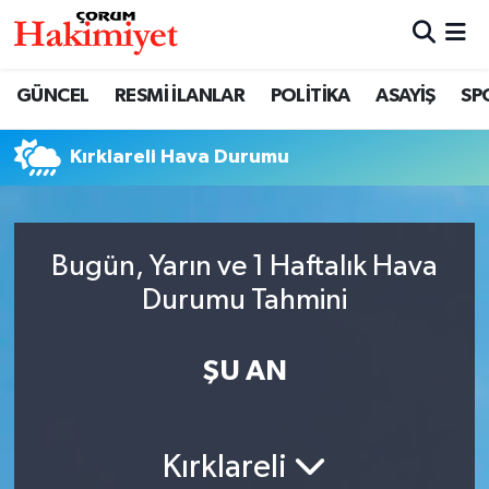
SPOR
Nöbetçi Eczaneler
GÜNCEL
RESMİ İLANLAR
POLİTİKA
ASAYİŞ
SP
POLİTİKA
Hava Durumu
Kırklareli Hava Durumu
SAĞLIK
Çorum Namaz Vakitleri
ASAYİŞ
Trafik Durumu
Bugün, Yarın ve 1 Haftalık Hava
Durumu Tahmini
EKONOMİ
Süper Lig Puan Durumu ve Fikstür
GÜNCEL
Tüm Manşetler
ŞU AN
AKTÜEL
Son Dakika Haberleri
Kırklareli
EĞİTİM
Haber Arşivi