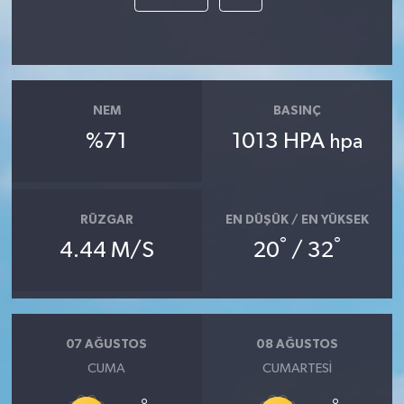
NEM
BASINÇ
%71
1013 HPA
hpa
RÜZGAR
EN DÜŞÜK / EN YÜKSEK
°
°
4.44 M/S
20
/ 32
07 AĞUSTOS
08 AĞUSTOS
CUMA
CUMARTESI