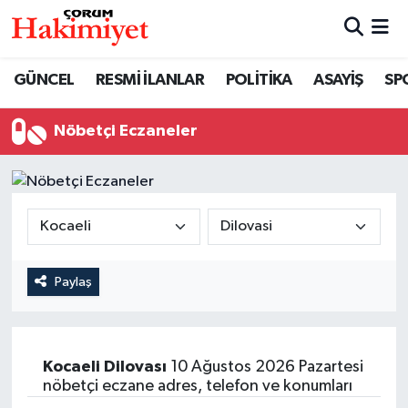
SPOR
Nöbetçi Eczaneler
GÜNCEL
RESMİ İLANLAR
POLİTİKA
ASAYİŞ
SP
POLİTİKA
Hava Durumu
Nöbetçi Eczaneler
SAĞLIK
Çorum Namaz Vakitleri
ASAYİŞ
Trafik Durumu
EKONOMİ
Süper Lig Puan Durumu ve Fikstür
Paylaş
GÜNCEL
Tüm Manşetler
AKTÜEL
Son Dakika Haberleri
Kocaeli
Dilovası
10 Ağustos 2026 Pazartesi
nöbetçi eczane adres, telefon ve konumları
EĞİTİM
Haber Arşivi