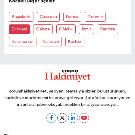
Kocaeli Diğer İlçeler
Başiskele
Çayirova
Darica
Derince
Dilovasi
Gebze
Gölcük
İzmit
Kandira
Karamürsel
Kartepe
Körfez
corumhakimiyetnet, yepyeni temasıyla sizleri buluştururken,
sadelik ve modernizmi bir araya getiriyor. Şatafattan kaçınıyor ve
insanlara haber okuyabilecekleri bir altyapı sunuyor.