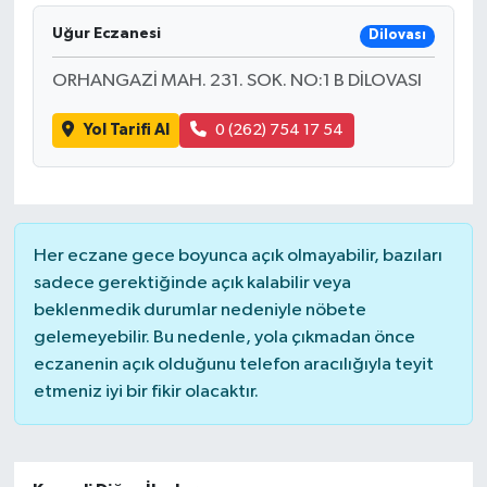
Uğur Eczanesi
Dilovası
İLÇELER
ORHANGAZİ MAH. 231. SOK. NO:1 B DİLOVASI
OTOPARK
Yol Tarifi Al
0 (262) 754 17 54
TEKNOLOJİ
Her eczane gece boyunca açık olmayabilir, bazıları
sadece gerektiğinde açık kalabilir veya
beklenmedik durumlar nedeniyle nöbete
gelemeyebilir. Bu nedenle, yola çıkmadan önce
eczanenin açık olduğunu telefon aracılığıyla teyit
etmeniz iyi bir fikir olacaktır.