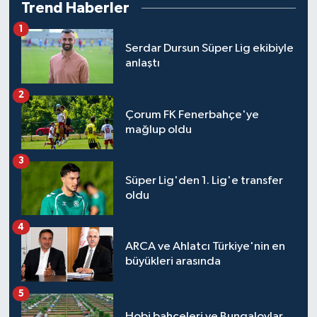
Trend Haberler
1
Serdar Dursun Süper Lig ekibiyle
anlaştı
2
Çorum FK Fenerbahçe'ye
mağlup oldu
3
Süper Lig'den 1. Lig'e transfer
oldu
4
ARCA ve Ahlatcı Türkiye'nin en
büyükleri arasında
5
Hobi bahçeleri ve Bungalovlar