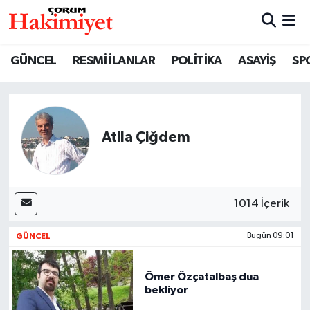
SPOR
Nöbetçi Eczaneler
GÜNCEL
RESMİ İLANLAR
POLİTİKA
ASAYİŞ
SP
POLİTİKA
Hava Durumu
SAĞLIK
Çorum Namaz Vakitleri
Atila Çiğdem
ASAYİŞ
Trafik Durumu
EKONOMİ
Süper Lig Puan Durumu ve Fikstür
1014 İçerik
GÜNCEL
Tüm Manşetler
GÜNCEL
Bugün 09:01
AKTÜEL
Son Dakika Haberleri
Ömer Özçatalbaş dua
bekliyor
EĞİTİM
Haber Arşivi