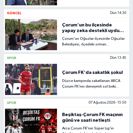
İLÇELER
GÜNCEL
Dün 14:30
Çorum'un bu ilçesinde
OTOPARK
yapay zeka destekli uydu
takip sistemi kuruldu
Çorum'un Oğuzlar ilçesinde Oğuzlar
TEKNOLOJİ
Belediyesi, ilçedeki orman
yangınlarının erken tespitine yönelik
yapay zekâ destekli uydu takip
SPOR
Dün 13:45
sisteminin pilot uygulamasını hayata
geçirdi.
Çorum FK'da sakatlık şoku!
Düzce kampında sakatlanan ARCA
Çorum FK'nın deneyimli sol beki
Cemali Sertel 4 hafta sahalardan
uzak kalacak.
SPOR
07 Ağustos 2026 - 15:50
Beşiktaş-Çorum FK maçının
günü ve saati netleşti
Arca Çorum FK'nın Süper Lig'in