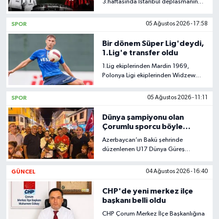
3.haftasında İstanbul deplasmanında
karşılaşacağı Beşiktaş maçının günü
ve saati belli oldu.
SPOR
05 Ağustos 2026 - 17:58
Bir dönem Süper Lig'deydi,
1.Lig'e transfer oldu
1.Lig ekiplerinden Mardin 1969,
Polonya Ligi ekiplerinden Widzew
Lodz'da forma giyen Tonio Teklic'i
kadrosuna kattı.
SPOR
05 Ağustos 2026 - 11:11
Dünya şampiyonu olan
Çorumlu sporcu böyle
karşılandı
Azerbaycan’ın Bakü şehrinde
düzenlenen U17 Dünya Güreş
Şampiyonası’nda finalde Amerikalı
rakibini yenerek Dünya Şampiyonu
GÜNCEL
04 Ağustos 2026 - 16:40
olan İskilip Belediye Spor Kulübünün
başarılı sporcusu Özdenur Özmez
CHP'de yeni merkez ilçe
için İskilip'te görkemli bir karşılama
başkanı belli oldu
töreni düzenlendi.
CHP Çorum Merkez İlçe Başkanlığına