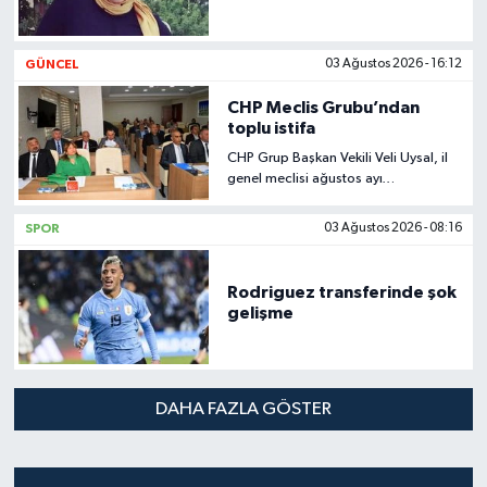
GÜNCEL
03 Ağustos 2026 - 16:12
CHP Meclis Grubu’ndan
toplu istifa
CHP Grup Başkan Vekili Veli Uysal, il
genel meclisi ağustos ayı
toplantısında yaptığı açıklamada,
CHP Meclis Grubu olarak toplu istifa
SPOR
03 Ağustos 2026 - 08:16
ettiklerini duyurdu.
Rodriguez transferinde şok
gelişme
DAHA FAZLA GÖSTER