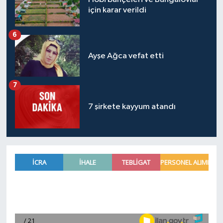
için karar verildi
6
Ayşe Ağca vefat etti
7
7 şirkete kayyum atandı