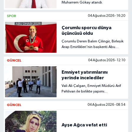
Muharrem Gökay atandı.
SPOR
04 Ağustos 2026 - 16:20
Çorumlu sporcu dünya
üçüncüsü oldu
Çorumlu Deren Balım Çilingir, Birleşik
Arap Emirlikleri'nin başkenti Abu
Dhabi'de düzenlenen Dünya Ju Jitsu
Şampiyonası'nda Türkiye'yi ve
GÜNCEL
04 Ağustos 2026 - 12:10
Çorum'u temsil etti.
Emniyet yatırımlarını
yerinde incelediler
Vali Ali Çalgan, Emniyet Müdürü Arif
Pehlivan ile birlikte yapımı
tamamlanan Bahçelievler Şehit Emre
Beker Polis Merkezi Amirliği’nde
GÜNCEL
04 Ağustos 2026 - 08:54
incelemelerde bulundu.
Ayşe Ağca vefat etti