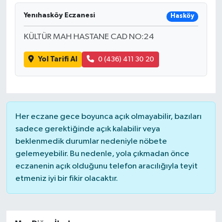
Yenıhasköy Eczanesi
Hasköy
İLÇELER
KÜLTÜR MAH HASTANE CAD NO:24
OTOPARK
Yol Tarifi Al
0 (436) 411 30 20
TEKNOLOJİ
Her eczane gece boyunca açık olmayabilir, bazıları
sadece gerektiğinde açık kalabilir veya
beklenmedik durumlar nedeniyle nöbete
gelemeyebilir. Bu nedenle, yola çıkmadan önce
eczanenin açık olduğunu telefon aracılığıyla teyit
etmeniz iyi bir fikir olacaktır.