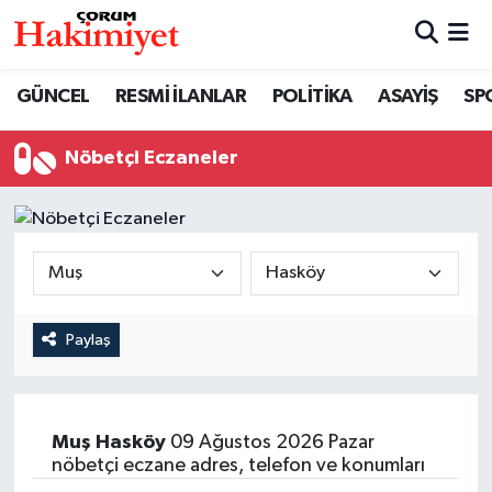
SPOR
Nöbetçi Eczaneler
GÜNCEL
RESMİ İLANLAR
POLİTİKA
ASAYİŞ
SP
POLİTİKA
Hava Durumu
Nöbetçi Eczaneler
SAĞLIK
Çorum Namaz Vakitleri
ASAYİŞ
Trafik Durumu
EKONOMİ
Süper Lig Puan Durumu ve Fikstür
Paylaş
GÜNCEL
Tüm Manşetler
AKTÜEL
Son Dakika Haberleri
Muş
Hasköy
09 Ağustos 2026 Pazar
nöbetçi eczane adres, telefon ve konumları
EĞİTİM
Haber Arşivi