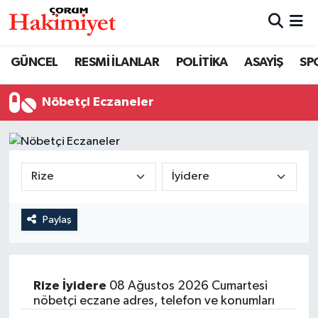
SPOR
Nöbetçi Eczaneler
GÜNCEL
RESMİ İLANLAR
POLİTİKA
ASAYİŞ
SP
POLİTİKA
Hava Durumu
Nöbetçi Eczaneler
SAĞLIK
Çorum Namaz Vakitleri
ASAYİŞ
Trafik Durumu
EKONOMİ
Süper Lig Puan Durumu ve Fikstür
Paylaş
GÜNCEL
Tüm Manşetler
AKTÜEL
Son Dakika Haberleri
Rize
İyidere
08 Ağustos 2026 Cumartesi
nöbetçi eczane adres, telefon ve konumları
EĞİTİM
Haber Arşivi