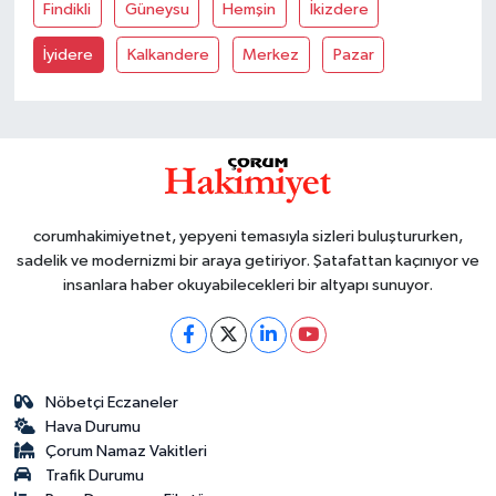
Findikli
Güneysu
Hemşin
İkizdere
İyidere
Kalkandere
Merkez
Pazar
corumhakimiyetnet, yepyeni temasıyla sizleri buluştururken,
sadelik ve modernizmi bir araya getiriyor. Şatafattan kaçınıyor ve
insanlara haber okuyabilecekleri bir altyapı sunuyor.
Nöbetçi Eczaneler
Hava Durumu
Çorum Namaz Vakitleri
Trafik Durumu