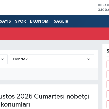
BITCO
3.100
DOLA
47,74
SAYİŞ
SPOR
EKONOMİ
SAĞLIK
EURO
55,25
STERL
64,48
GRAM 
6660.
S
BİST1
13.77
stos 2026 Cumartesi nöbetçi
 konumları