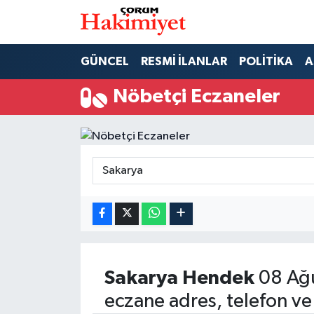
SPOR
Nöbetçi Eczaneler
GÜNCEL
RESMİ İLANLAR
POLİTİKA
A
POLİTİKA
Hava Durumu
Nöbetçi Eczaneler
SAĞLIK
Çorum Namaz Vakitleri
ASAYİŞ
Trafik Durumu
EKONOMİ
Süper Lig Puan Durumu ve Fikstür
GÜNCEL
Tüm Manşetler
AKTÜEL
Son Dakika Haberleri
Sakarya
Hendek
08 Ağu
eczane adres, telefon ve
EĞİTİM
Haber Arşivi