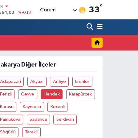
°
IN
33
Çorum
.664,03
%-0.18
R
36
%0.18
10
%0.32
İN
11
%0.38
ALTIN
55
%0.03
akarya Diğer İlçeler
00
9
%-14
Adapazari
Akyazi
Arifiye
Erenler
Ferizli
Geyve
Hendek
Karapürçek
Karasu
Kaynarca
Kocaali
Pamukova
Sapanca
Serdivan
Söğütlü
Tarakli