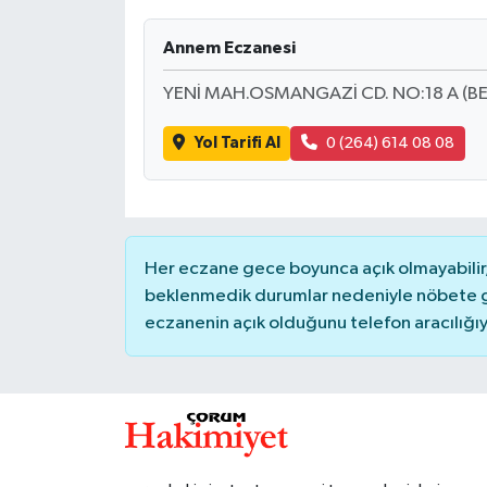
İLÇELER
Annem Eczanesi
YENİ MAH.OSMANGAZİ CD. NO:18 A (BE
OTOPARK
Yol Tarifi Al
0 (264) 614 08 08
TEKNOLOJİ
Her eczane gece boyunca açık olmayabilir, 
beklenmedik durumlar nedeniyle nöbete g
eczanenin açık olduğunu telefon aracılığıyla 