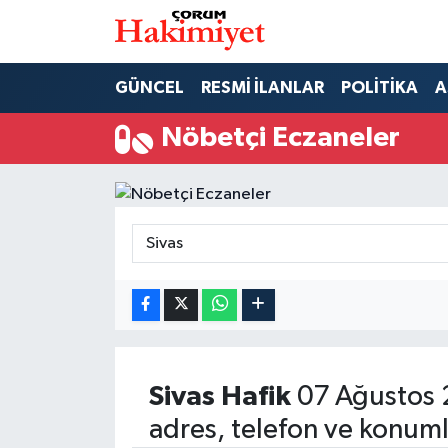
SPOR
Nöbetçi Eczaneler
GÜNCEL
RESMİ İLANLAR
POLİTİKA
A
POLİTİKA
Hava Durumu
Nöbetçi Eczaneler
SAĞLIK
Çorum Namaz Vakitleri
ASAYİŞ
Trafik Durumu
EKONOMİ
Süper Lig Puan Durumu ve Fikstür
GÜNCEL
Tüm Manşetler
AKTÜEL
Son Dakika Haberleri
Sivas
Hafik
07 Ağustos 
adres, telefon ve konuml
EĞİTİM
Haber Arşivi