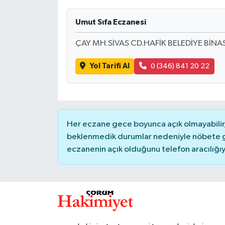
İLÇELER
Umut Sıfa Eczanesi
ÇAY MH.SİVAS CD.HAFİK BELEDİYE BİNAS
OTOPARK
Yol Tarifi Al
0 (346) 841 20 22
TEKNOLOJİ
Her eczane gece boyunca açık olmayabilir, 
beklenmedik durumlar nedeniyle nöbete g
eczanenin açık olduğunu telefon aracılığıyla 