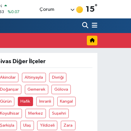
°
İN
15
Çorum
63
%0.07
ALTIN
40
%0.45
00
9
%70
IN
.480,14
%-0.63
R
43
%0.16
ivas Diğer İlçeler
17
%-0.02
Akincilar
Altinyayla
Divriği
Doğanşar
Gemerek
Gölova
Gürün
Hafik
İmranli
Kangal
Koyulhisar
Merkez
Suşehri
Şarkişla
Ulaş
Yildizeli
Zara