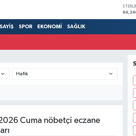
STERL
64,24
GRAM 
6510.
SAYİŞ
SPOR
EKONOMİ
SAĞLIK
BİST1
13.79
BITCO
3.064
DOLA
47,71
S
EURO
55,03
2026 Cuma nöbetçi eczane
arı