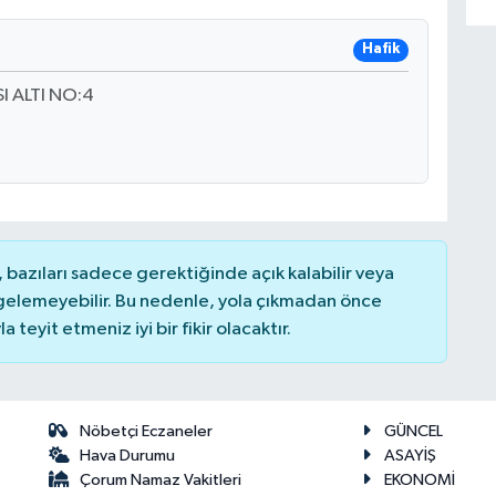
Hafik
I ALTI NO:4
bazıları sadece gerektiğinde açık kalabilir veya
elemeyebilir. Bu nedenle, yola çıkmadan önce
teyit etmeniz iyi bir fikir olacaktır.
Nöbetçi Eczaneler
GÜNCEL
Hava Durumu
ASAYİŞ
Çorum Namaz Vakitleri
EKONOMİ