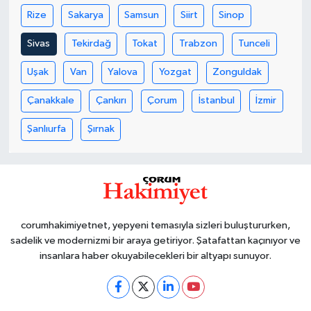
Rize
Sakarya
Samsun
Siirt
Sinop
Sivas
Tekirdağ
Tokat
Trabzon
Tunceli
Uşak
Van
Yalova
Yozgat
Zonguldak
Çanakkale
Çankırı
Çorum
İstanbul
İzmir
Şanlıurfa
Şırnak
corumhakimiyetnet, yepyeni temasıyla sizleri buluştururken,
sadelik ve modernizmi bir araya getiriyor. Şatafattan kaçınıyor ve
insanlara haber okuyabilecekleri bir altyapı sunuyor.