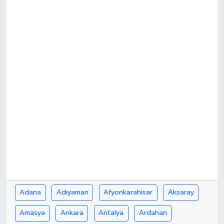
İLÇELER
OTOPARK
TEKNOLOJİ
Adana
Adıyaman
Afyonkarahisar
Aksaray
Amasya
Ankara
Antalya
Ardahan