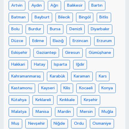
Artvin
Aydın
Ağrı
Balıkesir
Bartın
Batman
Bayburt
Bilecik
Bingöl
Bitlis
Bolu
Burdur
Bursa
Denizli
Diyarbakır
Düzce
Edirne
Elazığ
Erzincan
Erzurum
Eskişehir
Gaziantep
Giresun
Gümüşhane
Hakkari
Hatay
Isparta
Iğdır
Kahramanmaraş
Karabük
Karaman
Kars
Kastamonu
Kayseri
Kilis
Kocaeli
Konya
Kütahya
Kırklareli
Kırıkkale
Kırşehir
Malatya
Manisa
Mardin
Mersin
Muğla
Muş
Nevşehir
Niğde
Ordu
Osmaniye