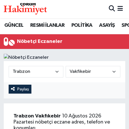
SPOR
Nöbetçi Eczaneler
GÜNCEL
RESMİ İLANLAR
POLİTİKA
ASAYİŞ
SP
POLİTİKA
Hava Durumu
Nöbetçi Eczaneler
SAĞLIK
Çorum Namaz Vakitleri
ASAYİŞ
Trafik Durumu
EKONOMİ
Süper Lig Puan Durumu ve Fikstür
Paylaş
GÜNCEL
Tüm Manşetler
AKTÜEL
Son Dakika Haberleri
Trabzon
Vakfıkebir
10 Ağustos 2026
Pazartesi nöbetçi eczane adres, telefon ve
EĞİTİM
Haber Arşivi
konumları