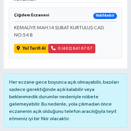
İLÇELER
Çiğdem Eczanesi
Vakfıkebir
OTOPARK
KEMALİYE MAH.14 ŞUBAT KURTULUŞ CAD.
NO:54 B
TEKNOLOJİ
Yol Tarifi Al
0 (462) 841 67 67
Her eczane gece boyunca açık olmayabilir, bazıları
sadece gerektiğinde açık kalabilir veya
beklenmedik durumlar nedeniyle nöbete
gelemeyebilir. Bu nedenle, yola çıkmadan önce
eczanenin açık olduğunu telefon aracılığıyla teyit
etmeniz iyi bir fikir olacaktır.