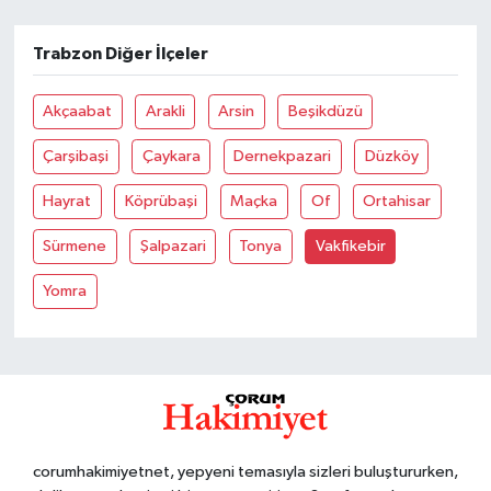
Trabzon Diğer İlçeler
Akçaabat
Arakli
Arsin
Beşikdüzü
Çarşibaşi
Çaykara
Dernekpazari
Düzköy
Hayrat
Köprübaşi
Maçka
Of
Ortahisar
Sürmene
Şalpazari
Tonya
Vakfikebir
Yomra
corumhakimiyetnet, yepyeni temasıyla sizleri buluştururken,