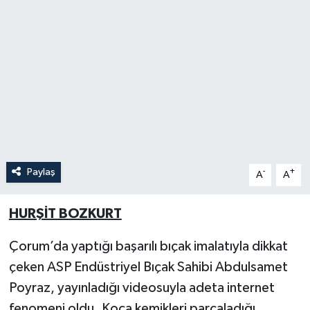
İLÇELER
OTOPARK
TEKNOLOJİ
Paylaş
-
+
A
A
HURŞİT BOZKURT
Çorum’da yaptığı başarılı bıçak imalatıyla dikkat
çeken ASP Endüstriyel Bıçak Sahibi Abdulsamet
Poyraz, yayınladığı videosuyla adeta internet
fenomeni oldu. Koca kemikleri parçaladığı