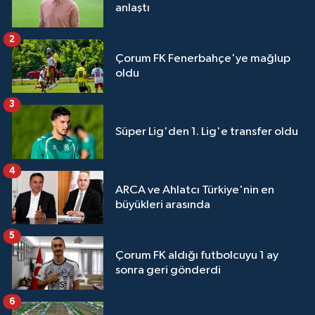
anlaştı
2
Çorum FK Fenerbahçe'ye mağlup
oldu
3
Süper Lig'den 1. Lig'e transfer oldu
4
ARCA ve Ahlatcı Türkiye'nin en
büyükleri arasında
5
Çorum FK aldığı futbolcuyu 1 ay
sonra geri gönderdi
6