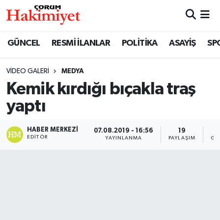
SPOR
Nöbetçi Eczaneler
GÜNCEL
RESMİ İLANLAR
POLİTİKA
ASAYİŞ
SP
POLİTİKA
Hava Durumu
VIDEO GALERI
MEDYA
Kemik kırdığı bıçakla traş
SAĞLIK
Çorum Namaz Vakitleri
yaptı
ASAYİŞ
Trafik Durumu
HABER MERKEZI
07.08.2019 - 16:56
19
EKONOMİ
Süper Lig Puan Durumu ve Fikstür
EDITÖR
YAYINLANMA
PAYLAŞIM
GÖ
GÜNCEL
Tüm Manşetler
AKTÜEL
Son Dakika Haberleri
EĞİTİM
Haber Arşivi