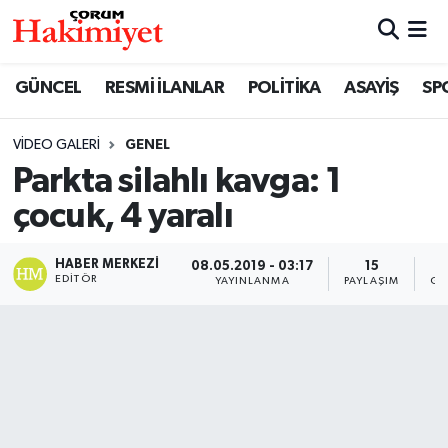
SPOR
Nöbetçi Eczaneler
GÜNCEL
RESMİ İLANLAR
POLİTİKA
ASAYİŞ
SP
POLİTİKA
Hava Durumu
VIDEO GALERI
GENEL
Parkta silahlı kavga: 1
SAĞLIK
Çorum Namaz Vakitleri
çocuk, 4 yaralı
ASAYİŞ
Trafik Durumu
HABER MERKEZI
08.05.2019 - 03:17
15
EKONOMİ
Süper Lig Puan Durumu ve Fikstür
EDITÖR
YAYINLANMA
PAYLAŞIM
GÖ
GÜNCEL
Tüm Manşetler
AKTÜEL
Son Dakika Haberleri
EĞİTİM
Haber Arşivi