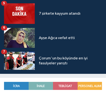
5
7 şirkete kayyum atandı
6
Ayşe Ağca vefat etti
7
Çorum'un bu köyünde en iyi
fasulyeler yarıştı