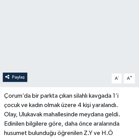
İLÇELER
OTOPARK
TEKNOLOJİ
Paylaş
-
+
A
A
Çorum’da bir parkta çıkan silahlı kavgada 1’i
çocuk ve kadın olmak üzere 4 kişi yaralandı.
Olay, Ulukavak mahallesinde meydana geldi.
Edinilen bilgilere göre, daha önce aralarında
husumet bulunduğu öğrenilen Z.Y ve H.Ö