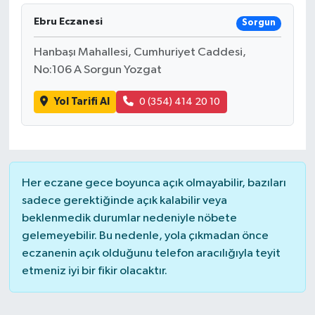
Ebru Eczanesi
Sorgun
İLÇELER
Hanbaşı Mahallesi, Cumhuriyet Caddesi,
OTOPARK
No:106 A Sorgun Yozgat
TEKNOLOJİ
Yol Tarifi Al
0 (354) 414 20 10
Her eczane gece boyunca açık olmayabilir, bazıları
sadece gerektiğinde açık kalabilir veya
beklenmedik durumlar nedeniyle nöbete
gelemeyebilir. Bu nedenle, yola çıkmadan önce
eczanenin açık olduğunu telefon aracılığıyla teyit
etmeniz iyi bir fikir olacaktır.