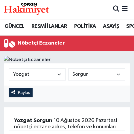
SPOR
Nöbetçi Eczaneler
GÜNCEL
RESMİ İLANLAR
POLİTİKA
ASAYİŞ
SP
POLİTİKA
Hava Durumu
Nöbetçi Eczaneler
SAĞLIK
Çorum Namaz Vakitleri
ASAYİŞ
Trafik Durumu
EKONOMİ
Süper Lig Puan Durumu ve Fikstür
Paylaş
GÜNCEL
Tüm Manşetler
AKTÜEL
Son Dakika Haberleri
Yozgat
Sorgun
10 Ağustos 2026 Pazartesi
nöbetçi eczane adres, telefon ve konumları
EĞİTİM
Haber Arşivi