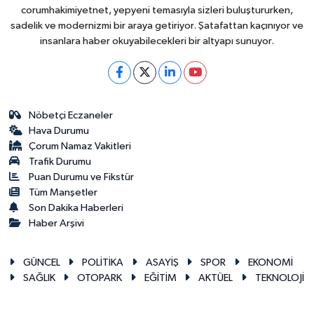
corumhakimiyetnet, yepyeni temasıyla sizleri buluştururken,
sadelik ve modernizmi bir araya getiriyor. Şatafattan kaçınıyor ve
insanlara haber okuyabilecekleri bir altyapı sunuyor.
Nöbetçi Eczaneler
Hava Durumu
Çorum Namaz Vakitleri
Trafik Durumu
Puan Durumu ve Fikstür
Tüm Manşetler
Son Dakika Haberleri
Haber Arşivi
GÜNCEL
POLİTİKA
ASAYİŞ
SPOR
EKONOMİ
SAĞLIK
OTOPARK
EĞİTİM
AKTÜEL
TEKNOLOJİ