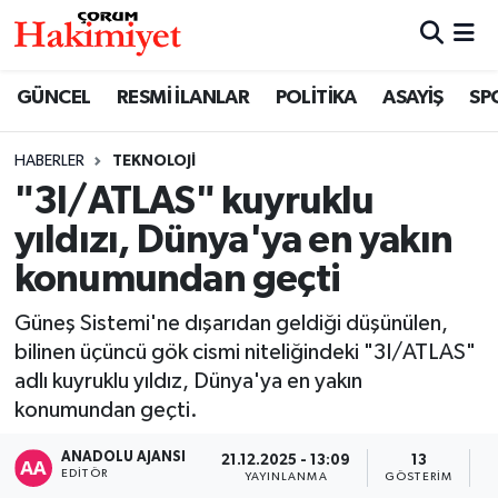
SPOR
Nöbetçi Eczaneler
GÜNCEL
RESMİ İLANLAR
POLİTİKA
ASAYİŞ
SP
POLİTİKA
Hava Durumu
HABERLER
TEKNOLOJİ
"3I/ATLAS" kuyruklu
SAĞLIK
Çorum Namaz Vakitleri
yıldızı, Dünya'ya en yakın
ASAYİŞ
Trafik Durumu
konumundan geçti
EKONOMİ
Süper Lig Puan Durumu ve Fikstür
Güneş Sistemi'ne dışarıdan geldiği düşünülen,
bilinen üçüncü gök cismi niteliğindeki "3I/ATLAS"
GÜNCEL
Tüm Manşetler
adlı kuyruklu yıldız, Dünya'ya en yakın
konumundan geçti.
AKTÜEL
Son Dakika Haberleri
ANADOLU AJANSI
21.12.2025 - 13:09
13
EDITÖR
YAYINLANMA
GÖSTERIM
O
EĞİTİM
Haber Arşivi