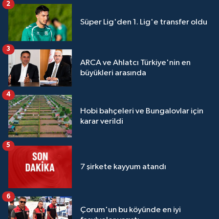
2
Süper Lig'den 1. Lig'e transfer oldu
3
ARCA ve Ahlatcı Türkiye'nin en
büyükleri arasında
4
Hobi bahçeleri ve Bungalovlar için
karar verildi
5
7 şirkete kayyum atandı
6
Çorum'un bu köyünde en iyi