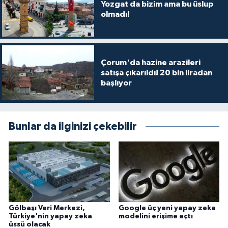
Yozgat da bizim ama bu üslup
olmadı!
Çorum'da hazine arazileri
satışa çıkarıldı! 20 bin liradan
başlıyor
Bunlar da ilginizi çekebilir
Gölbaşı Veri Merkezi,
Google üç yeni yapay zeka
Türkiye'nin yapay zeka
modelini erişime açtı
üssü olacak