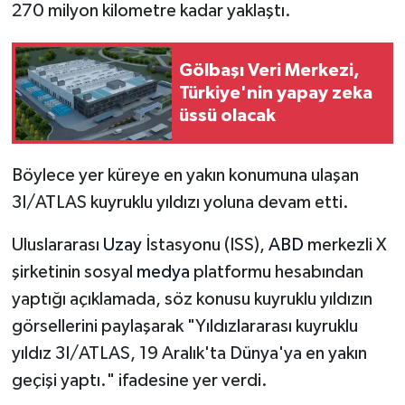
270 milyon kilometre kadar yaklaştı.
Gölbaşı Veri Merkezi,
Türkiye'nin yapay zeka
üssü olacak
Böylece yer küreye en yakın konumuna ulaşan
3I/ATLAS kuyruklu yıldızı yoluna devam etti.
Uluslararası
Uzay
İstasyonu (ISS),
ABD
merkezli X
şirketinin sosyal
medya
platformu hesabından
yaptığı açıklamada, söz konusu kuyruklu yıldızın
görsellerini paylaşarak "Yıldızlararası kuyruklu
yıldız 3I/ATLAS, 19 Aralık'ta Dünya'ya en yakın
geçişi yaptı." ifadesine yer verdi.