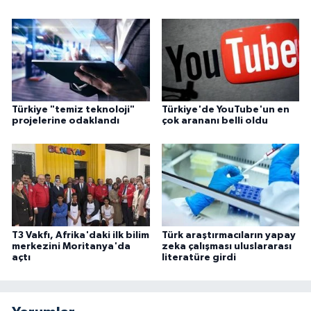
Türkiye "temiz teknoloji"
Türkiye'de YouTube'un en
projelerine odaklandı
çok arananı belli oldu
T3 Vakfı, Afrika'daki ilk bilim
Türk araştırmacıların yapay
merkezini Moritanya'da
zeka çalışması uluslararası
açtı
literatüre girdi