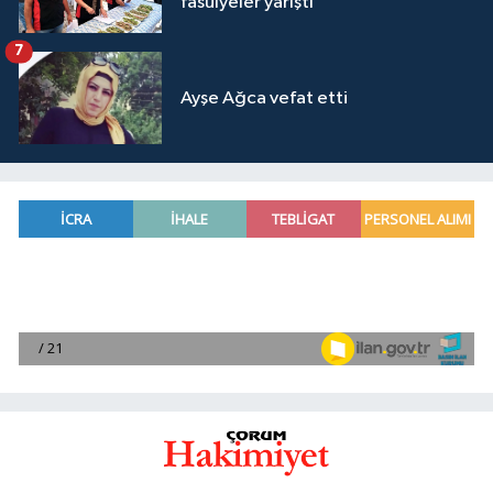
fasulyeler yarıştı
7
Ayşe Ağca vefat etti